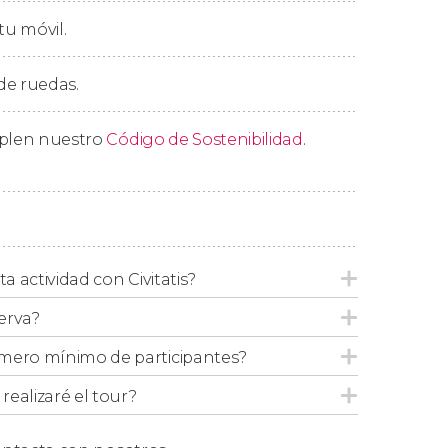
tu móvil.
age
, donde nos recibirá el clásico
Caffe Reggio
,
I
. A unos pasos, el
Comedy Cellar
y la calle
 de ruedas.
Joker
. La pizza neoyorquina no
emático
Joe's Pizza
, donde Peter Parket
mplen nuestro
Código de Sostenibilidad
.
a las alturas de los edificios!
fotografías frente al icónico edificio de
gó el
apartamento de Carrie Bradshaw
en
amas durante la serie y las risas entre las
ta actividad con Civitatis?
ibeca
, donde nos espera la
Ghostbusters
erva?
afantasmas
. Cerraremos con broche de oro
mero mínimo de participantes?
Hotel Continental
en
John Wick
.
ealizaré el tour?
o horas, finalmente concluiremos este
en DUMBO
. ¡El lugar perfecto para las últimas