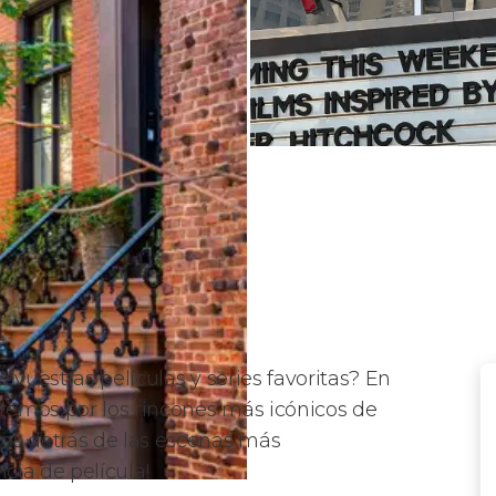
 vuestras películas y series favoritas? En
emos por los rincones más icónicos de
tos detrás de las escenas más
cia de película!