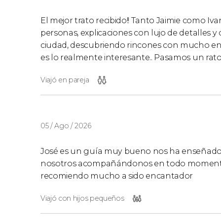
El mejor trato recibido!! Tanto Jaimie como Iv
personas, explicaciones con lujo de detalles y
ciudad, descubriendo rincones con mucho enca
es lo realmente interesante.. Pasamos un rato 
Viajó en pareja
05 / Ago / 2026
José es un guía muy bueno nos ha enseñado to
nosotros acompañándonos en todo momento co
recomiendo mucho a sido encantador
Viajó con hijos pequeños