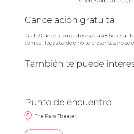
Si tienes otras dudas,
co
fotos!
Cancelación gratuita
Importante
¡Gratis! Cancela sin gastos hasta 48 horas ant
Debéis tener en cuenta que este tour se realiz
tiempo, llegas tarde o no te presentas, no se
También te puede intere
Punto de encuentro
The Paris Theater.