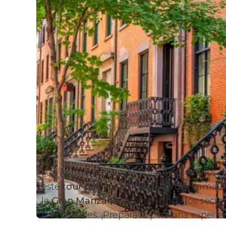
¿Os imagináis pasear por los escenarios de
este
tour de cine por Nueva York
caminar
la
Gran Manzana
, descubriendo los secre
memorables. ¡Preparaos para una experien