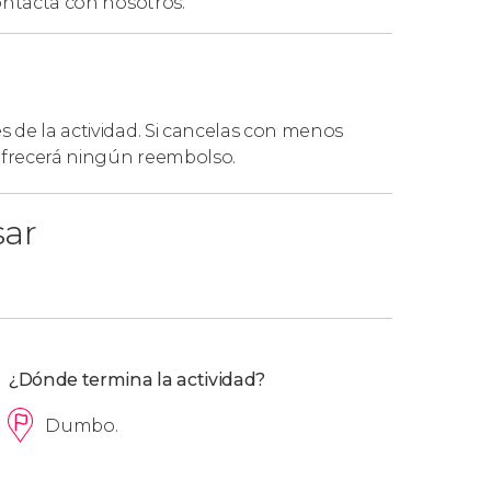
ntacta con nosotros.
es de la actividad. Si cancelas con menos
a a pie y en transporte público.
 ofrecerá ningún reembolso.
sar
¿Dónde termina la actividad?
Dumbo.