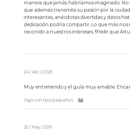
manera que jamás habríamos imaginado. No so
que además transmite su pasión por la ciudad.
interesantes, anécdotas divertidas y datos hi
dedicación podría compartir. Lo que más nos 
recorrido a nuestros intereses. !!Pedir que Art
24 / Abr / 2026
Muy entretenido y el guía muy amable. Encan
Viajó con hijos pequeños
29 / May / 2019