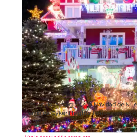
Descubrid la magia de la
Navidad de Nue
barrio de Dyker Heights
, famoso por las 
Además, veréis la Gran Manzana desde e