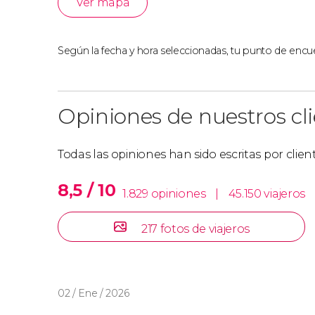
Ver mapa
Si queréis realizar este recorrido y completar
de la ciudad que nunca duerme, os recomen
Según la fecha y hora seleccionadas, tu punto de encue
los contrastes de Nueva York
.
Opiniones de nuestros cl
Todas las opiniones han sido escritas por clie
8,5 / 10
1.829 opiniones
|
45.150 viajeros
217 fotos de viajeros
02 / Ene / 2026