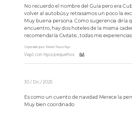
No recuerdo el nombre del Guía pero era Cub
volver al autobús y retrasamos un poco la exc
Muy buena persona. Como sugerencia diría q
encuentro, hay dos hoteles de la misma cade
recomendaría Civitatis , todas mis experienci
Operado por: Reals Tours Nyc
Viajó con hijos pequeños
30 / Dic / 2025
Es como un cuento de navidad Merece la pena..
Muy bien coordinado