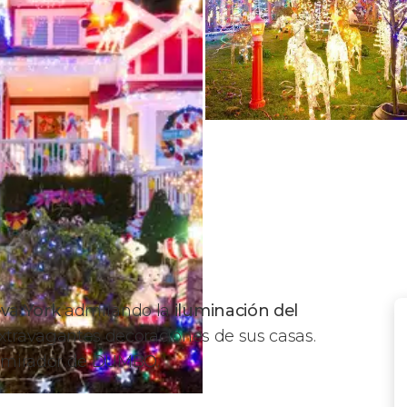
va York
admirando la
iluminación del
extravagantes decoraciones de sus casas.
l mirador de DUMBO.