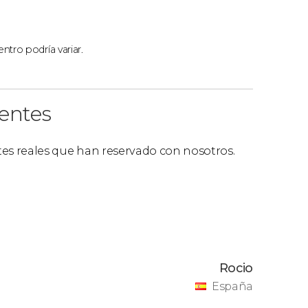
lo con una ruta por los barrios más famosos
damos reservar el
tour que incluye
ntro podría variar.
ientes
ntes reales que han reservado con nosotros.
Rocio
España