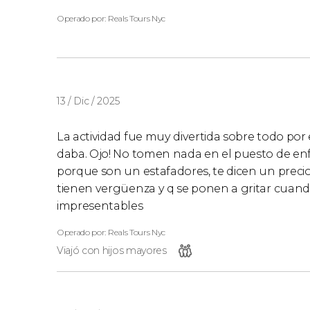
Operado por: Reals Tours Nyc
13 / Dic / 2025
La actividad fue muy divertida sobre todo por
daba. Ojo! No tomen nada en el puesto de enf
porque son un estafadores, te dicen un precio
tienen vergüenza y q se ponen a gritar cuando
impresentables
Operado por: Reals Tours Nyc
Viajó con hijos mayores