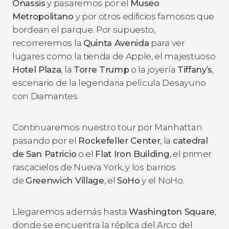
Onassis
y pasaremos por el
Museo
Metropolitano
y por otros edificios famosos que
bordean el parque. Por supuesto,
recorreremos la
Quinta Avenida
para ver
lugares como la tienda de Apple, el majestuoso
Hotel Plaza
, la
Torre Trump
o la joyería
Tiffany’s
,
escenario de la legendaria película
Desayuno
con Diamantes
.
Continuaremos nuestro tour por Manhattan
pasando por el
Rockefeller Center
, la
catedral
de San Patricio
o el
Flat Iron Building
, el primer
rascacielos de Nueva York, y los
barrios
de
Greenwich Village
, el
SoHo
y el NoHo.
Llegaremos además hasta
Washington Square
,
donde se encuentra la réplica del Arco del