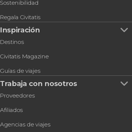
Tour privado por Nueva York en vehículo
Sostenibilidad
Gastronomía y enoturismo en Nueva York
Misa Góspel + Recorrido por Harlem
Visita guiada por el MET
Regala Civitatis
Inspiración
Destinos
Civitatis Magazine
Guías de viajes
Trabaja con nosotros
Proveedores
Afiliados
Agencias de viajes