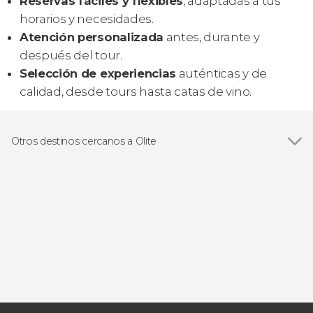
Reservas fáciles y flexibles
, adaptadas a tus
horarios y necesidades.
Atención personalizada
antes, durante y
después del tour.
Selección de experiencias
auténticas y de
calidad, desde tours hasta catas de vino.
Otros destinos cercanos a Olite
Ver todas
Pamplona
Tudela
Arguedas
Otazu
Galilea