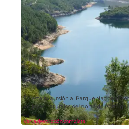
En esta
excursión al Parque Nacional P
las
joyas naturales del norte de Portugal
Ver la descripción completa
Itinerario