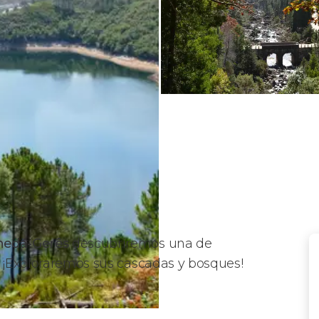
eneda-Gerês
descubriremos una de
. ¡Exploraremos sus cascadas y bosques!