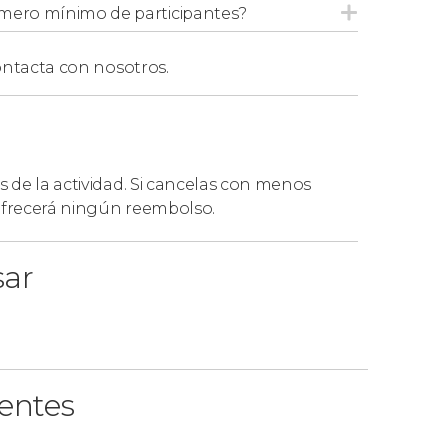
mero mínimo de participantes?
ntacta con nosotros.
s de la actividad. Si cancelas con menos
 ofrecerá ningún reembolso.
sar
ientes