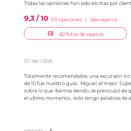
Todas las opiniones han sido escritas por clie
9,3 / 10
101 opiniones
|
664 viajeros
60 fotos de viajeros
23 / Abr / 2026
Totalmente recomendable, una excursión increí
de 10 fue nuestro guía... Miguel, el mejor. Súp
sobre lo que íbamos viendo, se preocupó de q
el ultimo momento... solo tengo palabras de 
Viajó solo