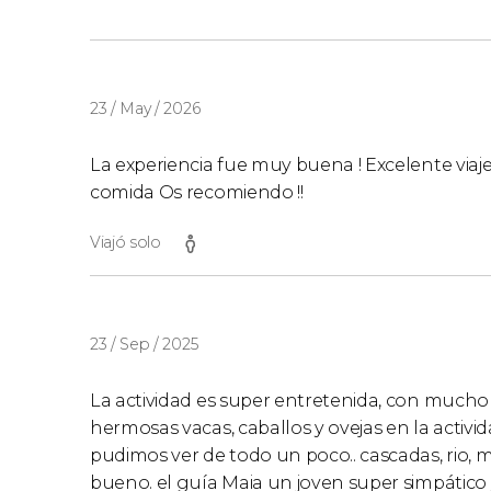
23 / May / 2026
La experiencia fue muy buena ! Excelente viaje
comida Os recomiendo !!
Viajó solo
23 / Sep / 2025
La actividad es super entretenida, con mucho
hermosas vacas, caballos y ovejas en la activi
pudimos ver de todo un poco.. cascadas, rio, 
bueno. el guía Maia un joven super simpático