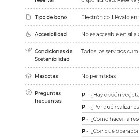
reservar
disponibilidad. Reserva 
hotel, donde llegaremos nueve horas después
Tipo de bono
Electrónico. Llévalo en 
Recogida
Accesibilidad
No es accesible en silla
Si lo preferís, en lugar de recogeros en vuest
la Calçada de Vandoma, desde donde tambié
Condiciones de
Todos los servicios cu
Sostenibilidad
Cambios en el itinerario
Mascotas
No permitidas.
El itinerario del tour puede sufrir cambios dur
a la afluencia dentro del Parque. Por este mo
Preguntas
P
-
¿Hay opción vegetar
visitemos la cascada de Tahití.
frecuentes
P
-
¿Por qué realizar es
P
-
¿Cómo hacer la res
P
-
¿Con qué operador r