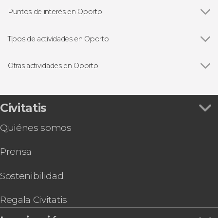
Puntos de interés en Oporto
Ver todas
Estación de São Bento
Catedral de Oporto
Tipos de actividades en Oporto
Ribeira de Oporto
Ver todas
Visitas guiadas en Oporto
Librería Lello
Free tours en Oporto
Otras actividades en Oporto
Cruceros en Oporto
Ver todas
Excursión a Aveiro y Costa Nova
Excursiones de un día desde Oporto
Entradas para Spiritus, el espectáculo de luz y
Bodegas y gastronomía en Oporto
sonido en la iglesia de los Clérigos
Civitatis
Fado en Oporto
Crucero de los seis puentes desde Vila Nova de
Autobuses turísticos de Oporto
Quiénes somos
Gaia
Excursión a Fátima y Coímbra
Prensa
Entrada a World of Discoveries Museum
Free tour por Vila Nova de Gaia
Entrada para Porto Legends
Sostenibilidad
Entrada a SEA LIFE® Oporto
Espectáculo en Cais do Fado
Regala Civitatis
Pub Crawl ¡Tour de fiesta por Oporto!