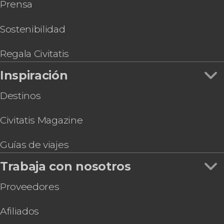
Prensa
Entrada a World of Discoveries Museum
Free tour por Vila Nova de Gaia
Entrada para Porto Legends
Sostenibilidad
Espectáculo en Cais do Fado
Entrada a SEA LIFE® Oporto
Regala Civitatis
Pub Crawl ¡Tour de fiesta por Oporto!
Inspiración
Destinos
Civitatis Magazine
Guías de viajes
Trabaja con nosotros
Proveedores
Afiliados