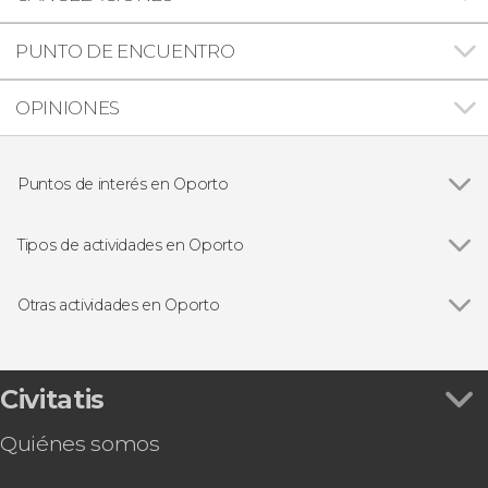
PUNTO DE ENCUENTRO
OPINIONES
Puntos de interés en Oporto
Ver todas
Estación de São Bento
Catedral de Oporto
Tipos de actividades en Oporto
Ribeira de Oporto
Ver todas
Visitas guiadas en Oporto
Librería Lello
Free tours en Oporto
Otras actividades en Oporto
Cruceros en Oporto
Ver todas
Excursión a Aveiro y Costa Nova
Excursiones de un día desde Oporto
Entradas para Spiritus, el espectáculo de luz y
Bodegas y gastronomía en Oporto
sonido en la iglesia de los Clérigos
Civitatis
Fado en Oporto
Crucero de los seis puentes desde Vila Nova de
Autobuses turísticos de Oporto
Quiénes somos
Gaia
Excursión a Fátima y Coímbra