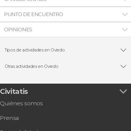
PUNTO DE ENCUENTRO
OPINIONES
Tipos de actividades en Oviedo
Ver todas
Visitas guiadas en Oviedo
Free tours en Oviedo
Otras actividades en Oviedo
Excursiones de un día desde Oviedo
Ver todas
Entrada al Museo de Fernando Alonso
Visita guiada por la catedral de Oviedo
Descenso del río Nalón en canoa
Civitatis
Tour privado por la catedral de Oviedo
Quiénes somos
Prensa