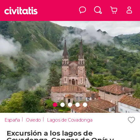
España
Oviedo
Lagos de Covadonga
Excursión a los lagos de
Covadonga, Cangas de Onís y