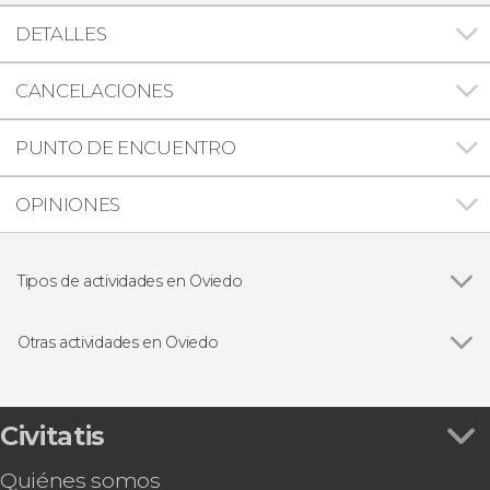
DETALLES
CANCELACIONES
PUNTO DE ENCUENTRO
OPINIONES
Tipos de actividades en Oviedo
Ver todas
Visitas guiadas en Oviedo
Free tours en Oviedo
Otras actividades en Oviedo
Excursiones de un día desde Oviedo
Ver todas
Entrada al Museo de Fernando Alonso
Visita guiada por la catedral de Oviedo
Descenso del río Nalón en canoa
Civitatis
Tour privado por la catedral de Oviedo
Quiénes somos