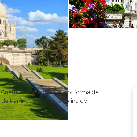
é Coeur
es sin duda la mejor forma de
 de París
, ubicado en la colina de