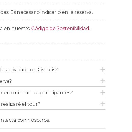
edas. Es necesario indicarlo en la reserva.
char para subir por vuestra cuenta a la cúpula
donde obtendréis una preciosa vista de París
mplen nuestro
Código de Sostenibilidad
.
nto fuera como en el interior del templo.
ta actividad con Civitatis?
 el exterior
, ya que por respeto a los fieles no
erva?
mero mínimo de participantes?
ealizaré el tour?
ntacta con nosotros.