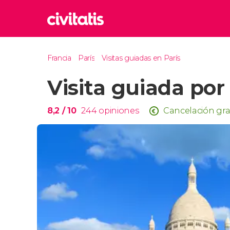
Rom
Francia
París
Visitas guiadas en París
Italia
Visita guiada por
Lond
Reino 
Edim
8,2
/ 10
244
opiniones
Cancelación gra
Reino 
Marr
Marrue
Esta
Turquía