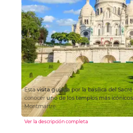
Esta
visita guiada por la basílica del Sacr
conocer
uno de los templos más icónicos
Montmartre.
Ver la descripción completa
Itinerario