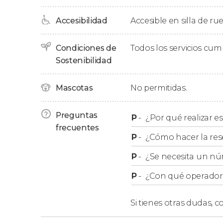
Accesibilidad
Accesible en silla de ru
Si lo deseáis, al final del tour podréis aprove
central de la basílica del Sacré Coeur, desde 
Condiciones de
Todos los servicios cu
desde el punto más elevado de la ciudad.
Sostenibilidad
Guía
Mascotas
No permitidas.
Tened en cuenta que el guía os acompañará ta
Preguntas
P
-
¿Por qué realizar es
No obstante,
las explicaciones se realizarán en
frecuentes
están permitidas dentro.
P
-
¿Cómo hacer la res
P
-
¿Se necesita un nú
P
-
¿Con qué operador r
Si tienes otras dudas,
co