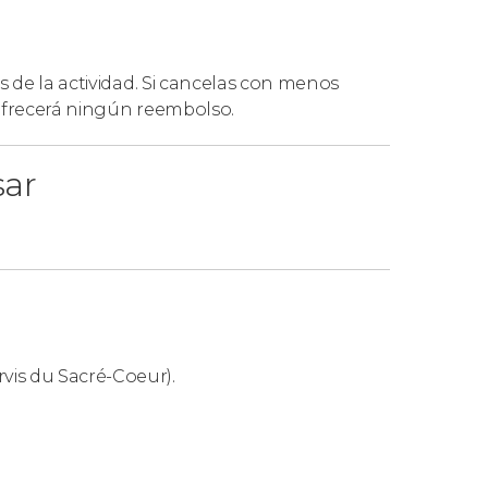
s de la actividad. Si cancelas con menos
 ofrecerá ningún reembolso.
sar
rvis du Sacré-Coeur).