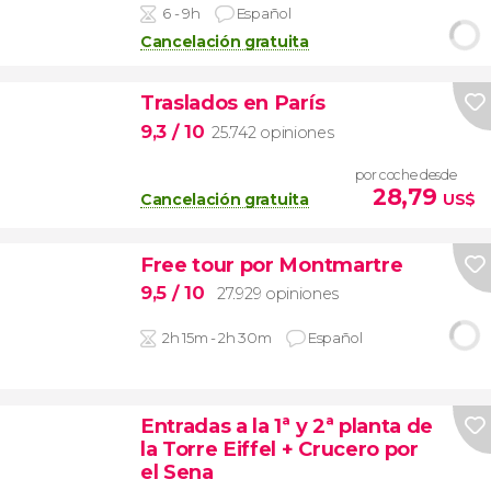
6 - 9h
Español
Cancelación gratuita
Traslados en París
9,3
/ 10
25.742 opiniones
por coche desde
28,79
Cancelación gratuita
US$
Free tour por Montmartre
9,5
/ 10
27.929 opiniones
2h 15m - 2h 30m
Español
Entradas a la 1ª y 2ª planta de
la Torre Eiffel + Crucero por
el Sena