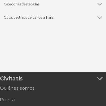
Museo del Louvre
Categorías destacadas
Catedral de Notre Dame
Ver todas
Visitas guiadas en París
Los Inválidos
Free tours en París
Otros destinos cercanos a París
Museo de Orsay
Cruceros por el Sena en París
Ver todas
Versalles
La Conciergerie
Excursiones de un día desde París
Maisons-Laffitte
Jardín de las Tullerías
Autobuses turísticos de París
Champs-sur-Marne
Montmartre
Cabarets en París
Disneyland París
Moulin Rouge
Gastronomía y enoturismo en París
Plailly
Sainte Chapelle
Conciertos en París
Galerías Lafayette
Tours en bicicleta en París
Palacio de Versalles
Civitatis
Quiénes somos
Prensa