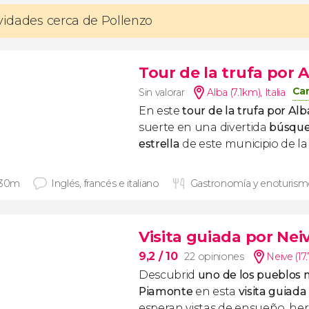
ividades cerca de Pollenzo
Tour de la trufa por 
Can
Sin valorar
Alba (7.1km)
,
Italia
En este
tour de la trufa por Alb
suerte en una divertida
búsque
estrella
de este municipio de la
 30m
Inglés, francés e italiano
Gastronomía y enoturis
Visita guiada por Nei
9,2
/ 10
22 opiniones
Neive (17
Descubrid
uno de los pueblos 
Piamonte
en esta
visita guiada
esperan vistas de ensueño, her