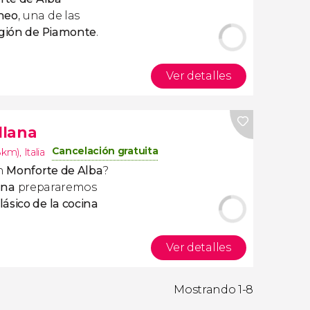
úneo
, una de las
egión de Piamonte
.
Ver detalles
llana
Cancelación gratuita
.8km)
,
Italia
en
Monforte de Alba
?
ana
prepararemos
lásico de la cocina
Ver detalles
Mostrando 1-8