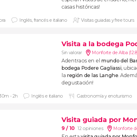
casas históricas!
ora
Inglés, francés e italiano
Visitas guiadas y free tours
Visita a la bodega Po
Sin valorar
Monforte de Alba (12
Adentraos en el
mundo del Bar
bodega Podere Gagliassi
, ubic
la
región de las Langhe
. Además
degustación!
 30m - 2h
Inglés e italiano
Gastronomía y enoturismo
Visita guiada por Mo
9
/ 10
12 opiniones
Monforte de
En esta
visita guiada por Monf