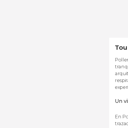
Tour
Polle
tranq
arqui
respi
exper
Un v
En Po
traza