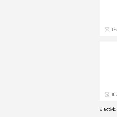
1 h
1h
8 activi