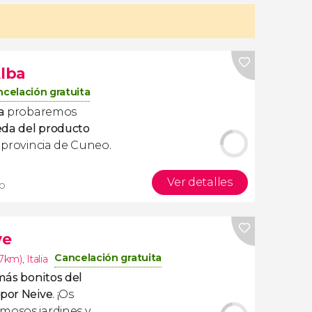
Alba
celación gratuita
a
probaremos
da del producto
 provincia de Cuneo.
Ver detalles
mo
ve
Cancelación gratuita
.7km)
,
Italia
más bonitos del
 por Neive
. ¡Os
mosos jardines y