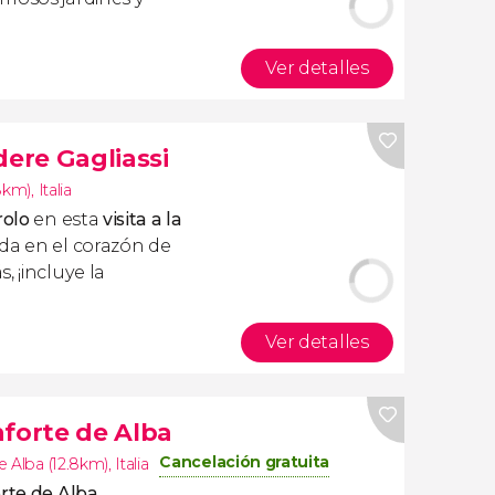
Ver detalles
dere Gagliassi
.8km)
,
Italia
olo
en esta
visita a la
ada en el corazón de
, ¡incluye la
Ver detalles
nforte de Alba
Cancelación gratuita
 Alba (12.8km)
,
Italia
orte de Alba