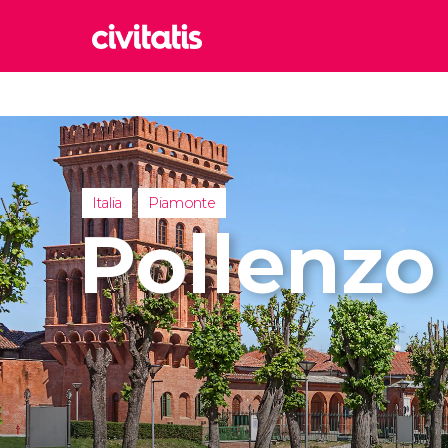
Rom
Italia
Lond
Reino 
Italia
Piamonte
Edim
Pollenzo
Reino 
Marr
Marrue
Esta
Turquía