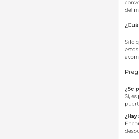
conve
del m
¿Cuál
Si lo
estos
acomp
Preg
¿Se p
Sí, e
puert
¿Hay 
Encon
despu