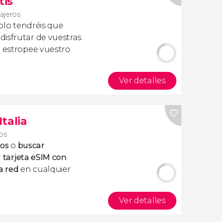
tis
iajeros
olo tendréis que
isfrutar de vuestras
a estropee vuestro
Ver detalles
Italia
ros
tos
o
buscar
a
tarjeta eSIM con
a red
en cualquier
Ver detalles