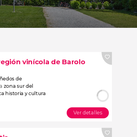
región vinícola de Barolo
iñedos de
la
zona sur del
ca historia y cultura
Ver detalles