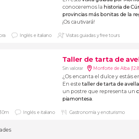
conoceremos la
historia de C
provincias más bonitas de la r
¡Os cautivará!
ora
Inglés e italiano
Visitas guiadas y free tours
Taller de tarta de ave
Sin valorar
Monforte de Alba (12
¿Os encanta el dulce y estáis 
En este
taller de tarta de avell
un postre que representa un
c
piamontesa
.
 30m
Inglés e italiano
Gastronomía y enoturismo
dades