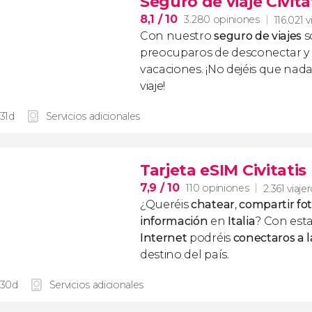
Seguro de viaje Civita
8,1
/ 10
3.280 opiniones
116.021 v
Con nuestro
seguro de viajes
s
preocuparos de desconectar y d
vacaciones. ¡No dejéis que nad
viaje!
 31d
Servicios adicionales
Tarjeta eSIM Civitatis 
7,9
/ 10
110 opiniones
2.361 viaje
¿Queréis
chatear
,
compartir fo
información
en
Italia
? Con est
Internet
podréis
conectaros a l
destino del país.
 30d
Servicios adicionales