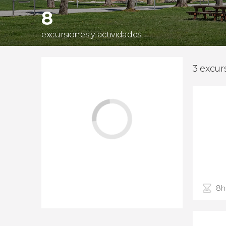
8
excursiones y actividades
3 excur
8h