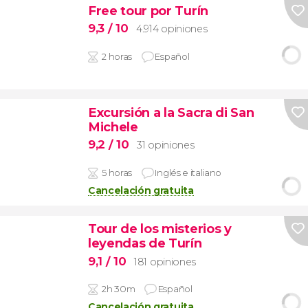
Free tour por Turín
9,3
/ 10
4.914 opiniones
2 horas
Español
Excursión a la Sacra di San
Michele
9,2
/ 10
31 opiniones
5 horas
Inglés e italiano
Cancelación gratuita
Tour de los misterios y
leyendas de Turín
9,1
/ 10
181 opiniones
2h 30m
Español
Cancelación gratuita