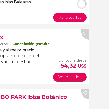
as Islas Baleares
.
Ver detalles
tx
Cancelación gratuita
jeros
a y al mejor precio
.
ropuerto, en el hotel
por coche desde
 vuestro destino.
54,32
US$
Ver detalles
BIBO PARK Ibiza Botánico