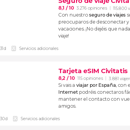
Seguro de viaje Civita
8,1
/ 10
3.276 opiniones
115.800 v
Con nuestro
seguro de viajes
s
preocuparos de desconectar y d
vacaciones. ¡No dejéis que nad
viaje!
 31d
Servicios adicionales
Tarjeta eSIM Civitati
8,2
/ 10
115 opiniones
3.881 viaje
Si vais a
viajar por España
, con 
Internet
podréis conectaros fác
mantener el contacto con vuest
amigos.
 30d
Servicios adicionales