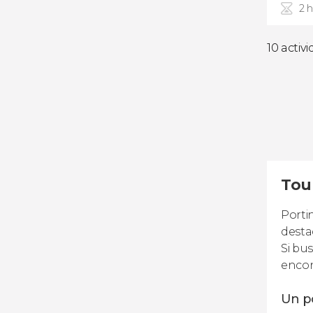
2 
10 activ
Tour
Porti
desta
Si bu
encon
Un po