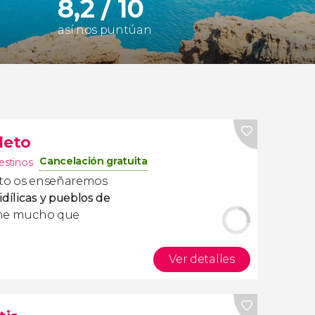
8,2 / 10
así nos puntúan
leto
Cancelación gratuita
estinos
to os enseñaremos
idílicas y pueblos de
iene mucho que
Ver detalles