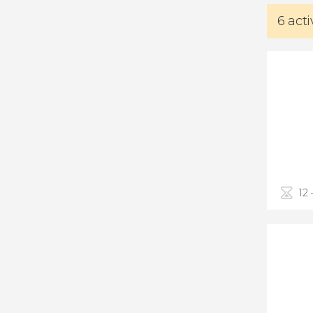
6 act
12 