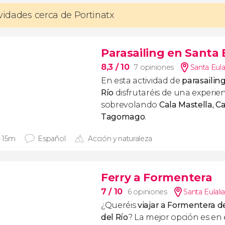
ividades cerca de Portinatx
Parasailing en Santa E
8,3
/ 10
7 opiniones
Santa Eula
En esta actividad de
parasailin
Río
disfrutaréis de una experien
sobrevolando
Cala Mastella, Ca
Tagomago
.
- 15m
Español
Acción y naturaleza
Ferry a Formentera
7
/ 10
6 opiniones
Santa Eulalia
¿Queréis
viajar a Formentera d
del Río
? La mejor opción es en