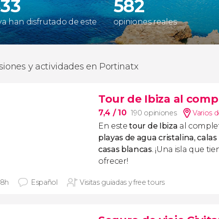
333
582
 ya han disfrutado de este
opiniones reales
siones y actividades en Portinatx
Tour de Ibiza al comp
7,4
/ 10
190 opiniones
Varios d
En este
tour de Ibiza
al comple
playas de agua cristalina, calas 
casas blancas
. ¡Una isla que t
ofrecer!
 8h
Español
Visitas guiadas y free tours