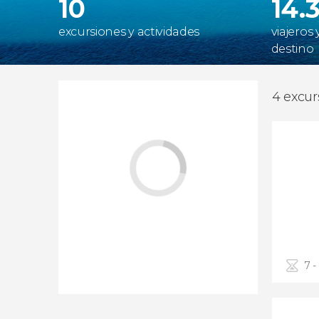
10
14.
excursiones y actividades
viajeros
destino
4 excur
7 -