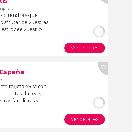
tis
iajeros
olo tendréis que
isfrutar de vuestras
a estropee vuestro
Ver detalles
s España
ros
esta
tarjeta eSIM con
ilmente a la red y
ros familiares y
Ver detalles