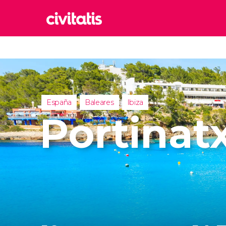
Rom
Italia
Lond
Reino 
España
Baleares
Ibiza
Edim
Portinat
Reino 
Marr
Marrue
Esta
Turquía