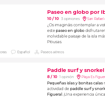
Paseo en globo por I
10
/ 10
3 opiniones
San Rafael 
¿Os imagináis contemplar a vist
este
paseo en globo
disfrutar
inolvidable paisaje de la isla m
Pitiusas.
horas
Español
Paseos aéreos
Paddle surf y snorkel 
8
/ 10
1 opinión
Playa Es Figuer
Pequeñas islas y bonitas calas
n
actividad de
paddle surf y snork
Figueral
. ¡Una experiencia únic