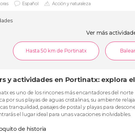
horas
Español
Acción y naturaleza
idades
Ver más actividad
Hasta 50 km de Portinatx
Balea
s y actividades en Portinatx: explora el
natx es uno de los rincones más encantadores del norte 
ca por sus playas de aguas cristalinas, su ambiente relaj
scas tranquilidad, paisajes de postal y playas para descon
trarás el lugar ideal para unas vacaciones inolvidables.
quito de historia