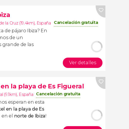
biza
Cancelación gratuita
de la Cruz (19.4km)
,
España
a de pájaro Ibiza? En
emos de un
ás grande de las
Ver detalles
en la playa de Es Figueral
Cancelación gratuita
al (9.1km)
,
España
os esperan en esta
el en la playa de Es
a en el
norte de Ibiza
!