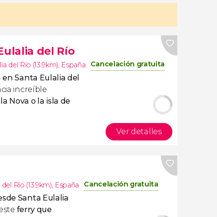
ulalia del Río
Cancelación gratuita
lia del Río (13.9km)
,
España
g en Santa Eulalia del
cia increíble
la Nova o la isla de
Ver detalles
Cancelación gratuita
 del Río (13.9km)
,
España
esde Santa Eulalia
 este
ferry que