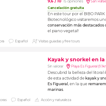
9,6
/ 10
15 opiniones
San Rafae
Cancelación gratuita
En este tour por el BIBO PARK 
Biotecnológico visitaremos un
conservación más destacados
el piano vegetal!
ora
Español
Visitas guiadas y free tours
Kayak y snorkel en la
Sin valorar
Playa Es Figueral (9.1k
Descubrid la belleza del litoral
de esta actividad de
kayak y sno
Es Figueral
, en la que
remaremo
marinas
.
horas
Español
Acción y naturaleza