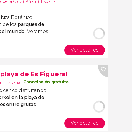
l de la Cruz (19.4km)
,
España
Ibiza Botánico
o de los
parques de
 del mundo
. ¡Veremos
Ver detalles
 playa de Es Figueral
Cancelación gratuita
m)
,
España
 ibicenco disfrutando
rkel en la playa de
s entre grutas
Ver detalles