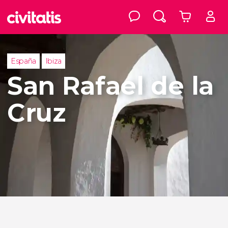
España
Ibiza
San Rafael de la
Cruz