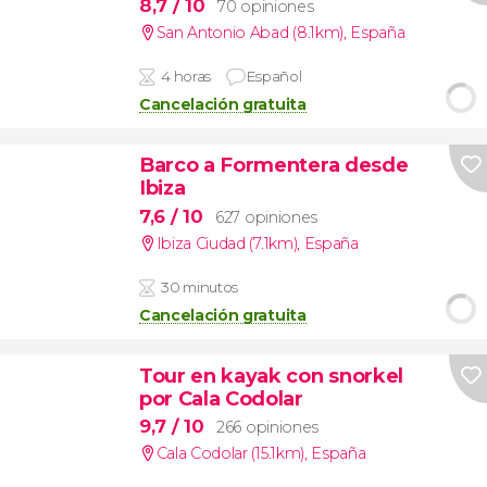
8,7
/ 10
70 opiniones
San Antonio Abad (8.1km)
,
España
4 horas
Español
Cancelación gratuita
Barco a Formentera desde
Ibiza
7,6
/ 10
627 opiniones
Ibiza Ciudad (7.1km)
,
España
30 minutos
Cancelación gratuita
Tour en kayak con snorkel
por Cala Codolar
9,7
/ 10
266 opiniones
Cala Codolar (15.1km)
,
España