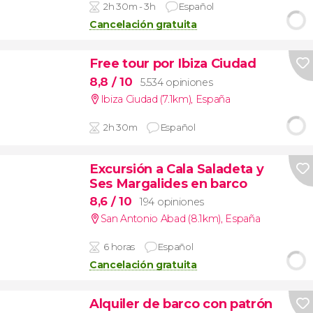
2h 30m - 3h
Español
Cancelación gratuita
Free tour por Ibiza Ciudad
8,8
/ 10
5.534 opiniones
Ibiza Ciudad (7.1km)
,
España
2h 30m
Español
Excursión a Cala Saladeta y
Ses Margalides en barco
8,6
/ 10
194 opiniones
San Antonio Abad (8.1km)
,
España
6 horas
Español
Cancelación gratuita
Alquiler de barco con patrón