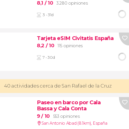
8,1
/ 10
3.280 opiniones
3 - 31d
Tarjeta eSIM Civitatis España
8,2
/ 10
115 opiniones
7 - 30d
40 actividades cerca de San Rafael de la Cruz
Paseo en barco por Cala
Bassa y Cala Conta
9
/ 10
553 opiniones
San Antonio Abad (8.1km)
,
España