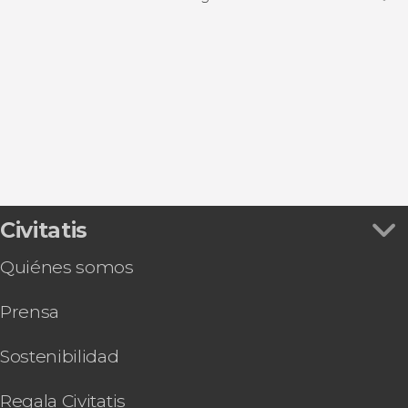
Ver todas
Zuheros
Alcalá la Real
Benamejí
Cuevas Bajas
Montilla
Civitatis
Quiénes somos
Prensa
Sostenibilidad
Regala Civitatis