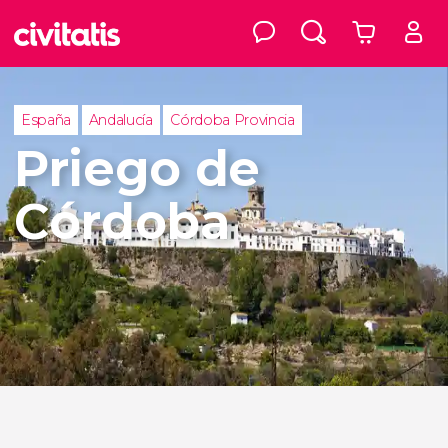
España
Andalucía
Córdoba Provincia
Priego de
Córdoba