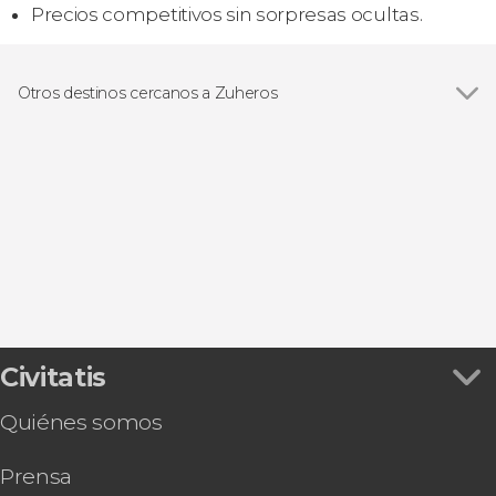
Precios competitivos sin sorpresas ocultas.
Otros destinos cercanos a Zuheros
Ver todas
Priego de Córdoba
Baena
Cabra
Alcalá la Real
Benamejí
Civitatis
Quiénes somos
Prensa