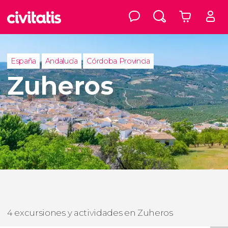
España
Andalucía
Córdoba Provincia
Zuheros
4 excursiones y actividades en Zuheros