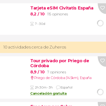
Tarjeta eSIM Civitatis España
8,2
/ 10
115 opiniones
7 - 30d
10 actividades cerca de Zuheros
Tour privado por Priego de
Córdoba
8,9
/ 10
7 opiniones
Priego de Córdoba (14.5km)
,
España
2h 30m - 3h
Español
Cancelación gratuita