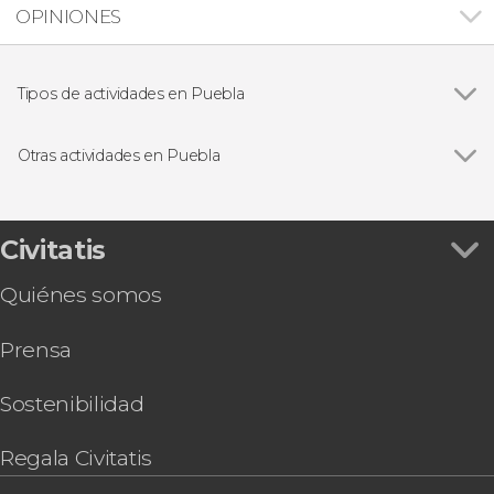
OPINIONES
Tipos de actividades en Puebla
Ver todas
Visitas guiadas y free tours
Excursiones de un día
Otras actividades en Puebla
Ver todas
Free tour por Puebla
Lucha libre mexicana
Autobús turístico de Puebla
Civitatis
Entradas al Acuario Michin Puebla
Quiénes somos
Visita guiada por la Catedral de Puebla
Tour de la cerveza por Cholula
Prensa
Tour por el Museo Amparo y la Biblioteca
Palafoxiana
Tour en buggy por Atlixco y el volcán
Sostenibilidad
Popocatépetl
Senderismo por el Parque Nacional Izta-Popo
Regala Civitatis
Zoquiapan