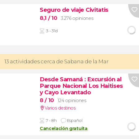
Seguro de viaje Civitatis
8,1
/ 10
3.276 opiniones
3 - 31d
13 actividades cerca de Sabana de la Mar
Desde Samaná
: Excursión al
Parque Nacional Los Haitises
y Cayo Levantado
8
/ 10
124 opiniones
Varios destinos
7 - 8h
Español
Cancelación gratuita