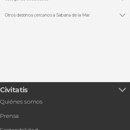
Excursiones de un día
Otros destinos cercanos a Sabana de la Mar
Ver todas
Samaná
Miches
Las Galeras
Las Terrenas
Monte Plata
Civitatis
Quiénes somos
Prensa