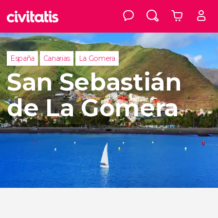
España
Canarias
La Gomera
San Sebastián
de La Gomera