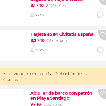
8,1
/ 10
3.276 opiniones
3 - 31d
Tarjeta eSIM Civitatis España
8,2
/ 10
115 opiniones
7 - 30d
5 actividades cerca de San Sebastián de La
Gomera
Alquiler de barco con patrón
en Playa Santiago
9
/ 10
2 opiniones