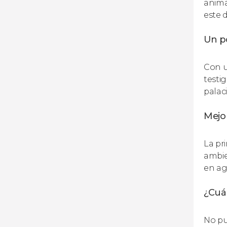
anima
este 
Un po
Con u
testi
palac
Mejor
La pr
ambie
en ag
¿Cuál
No pu