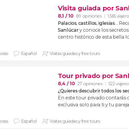
Visita guiada por Sa
8,1
/ 10
89 opiniones
1.565 viajer
Palacios, castillos, iglesias
… Rec
Sanlúcar
y conoce los secretos
centro histórico de esta bella l
horas
Español
Visitas guiadas y free tours
Tour privado por San
8,4
/ 10
27 opiniones
522 viajero
¿Quieres descubrir todos los s
En este tour privado contarás
exclusiva solo para ti y tu parej
horas
Español
Visitas guiadas y free tours