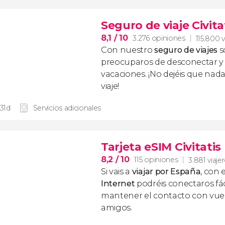
Seguro de viaje Civita
8,1
/ 10
3.276 opiniones
115.800 v
Con nuestro
seguro de viajes
s
preocuparos de desconectar y d
vacaciones. ¡No dejéis que nad
viaje!
 31d
Servicios adicionales
Tarjeta eSIM Civitati
8,2
/ 10
115 opiniones
3.881 viaje
Si vais a
viajar por España
, con 
Internet
podréis conectaros fác
mantener el contacto con vuest
amigos.