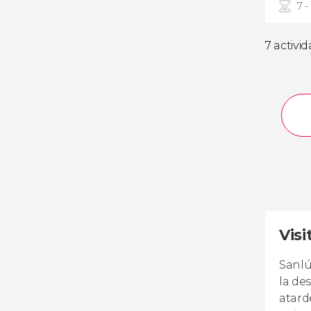
7 -
7 activi
Visi
Sanlú
la de
atard