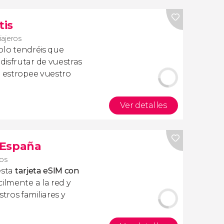
tis
iajeros
olo tendréis que
isfrutar de vuestras
a estropee vuestro
Ver detalles
s España
ros
esta
tarjeta eSIM con
ilmente a la red y
ros familiares y