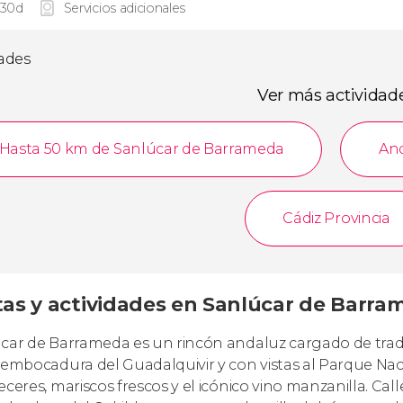
 30d
Servicios adicionales
dades
Ver más actividad
Hasta 50 km de Sanlúcar de Barrameda
An
Cádiz Provincia
tas y actividades en Sanlúcar de Barram
car de Barrameda es un rincón andaluz cargado de tradici
sembocadura del Guadalquivir y con vistas al Parque Na
eceres, mariscos frescos y el icónico vino manzanilla. Call