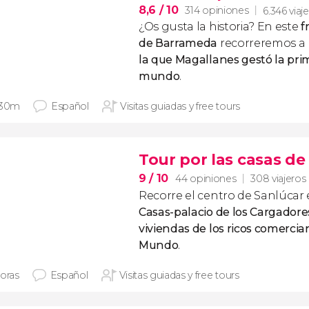
8,6
/ 10
314 opiniones
6.346 viaj
¿Os gusta la historia? En este
f
de Barrameda
recorreremos a 
la que Magallanes gestó la prim
mundo
.
 30m
Español
Visitas guiadas y free tours
Tour por las casas de
9
/ 10
44 opiniones
308 viajeros
Recorre el centro de Sanlúcar
Casas-palacio de los Cargadores
viviendas de los ricos comerci
Mundo
.
horas
Español
Visitas guiadas y free tours