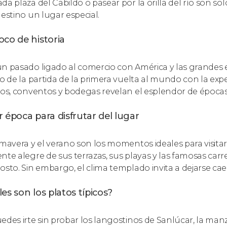
da plaza del Cabildo o pasear por la orilla del río son s
destino un lugar especial.
co de historia
n pasado ligado al comercio con América y las grandes 
go de la partida de la primera vuelta al mundo con la exp
ios, conventos y bodegas revelan el esplendor de época
 época para disfrutar del lugar
imavera y el verano son los momentos ideales para visitar
nte alegre de sus terrazas, sus playas y las famosas carr
osto. Sin embargo, el clima templado invita a dejarse cae
es son los platos típicos?
edes irte sin probar los langostinos de Sanlúcar, la manza