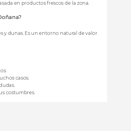
asada en productos frescos de la zona.
 Doñana?
es y dunas. Es un entorno natural de valor
os.
muchos casos.
 dudas.
 sus costumbres.