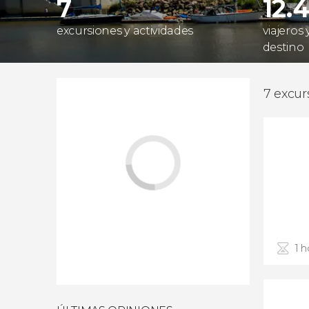
7
12.
excursiones y actividades
viajeros
destino
7 excur
1 h