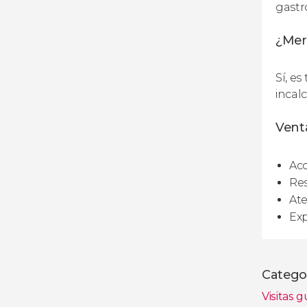
gastr
¿Mer
Sí, e
incal
Venta
Acc
Res
Ate
Exp
Catego
Visitas g