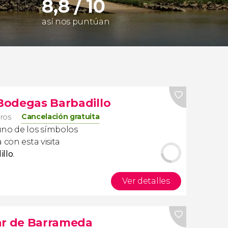
8,8 / 10
así nos puntúan
 Bodegas Barbadillo
Cancelación gratuita
eros
no de los símbolos
 con esta visita
llo
.
Ver detalles
ar de Barrameda