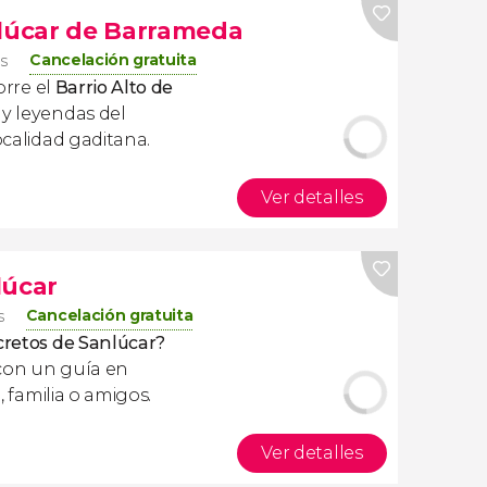
nlúcar de Barrameda
Cancelación gratuita
os
orre el
Barrio Alto de
 y leyendas del
ocalidad gaditana.
Ver detalles
lúcar
Cancelación gratuita
s
ecretos de Sanlúcar?
 con un guía en
a, familia o amigos.
Ver detalles