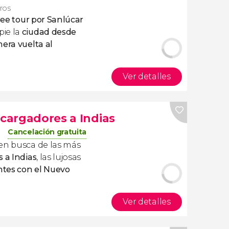
eros
ree tour por Sanlúcar
pie la
ciudad desde
era vuelta al
Ver detalles
 cargadores a Indias
Cancelación gratuita
 en busca de las más
 a Indias
, las lujosas
antes con el Nuevo
Ver detalles