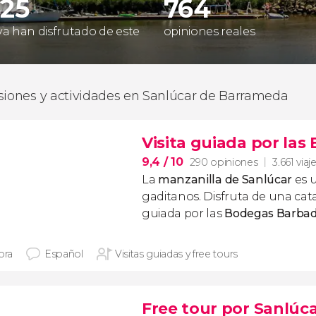
425
764
 ya han disfrutado de este
opiniones reales
siones y actividades en Sanlúcar de Barrameda
Visita guiada por las
9,4
/ 10
290 opiniones
3.661 viaj
La
manzanilla de Sanlúcar
es u
gaditanos. Disfruta de una cata
guiada por las
Bodegas Barbadi
ora
Español
Visitas guiadas y free tours
Free tour por Sanlúc