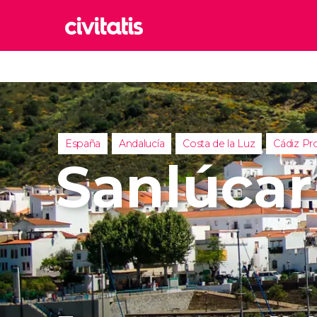
Rom
Italia
Lond
Reino 
España
Andalucía
Costa de la Luz
Cádiz Pro
Edim
Sanlúca
Reino 
Marr
Marrue
Esta
Turquía