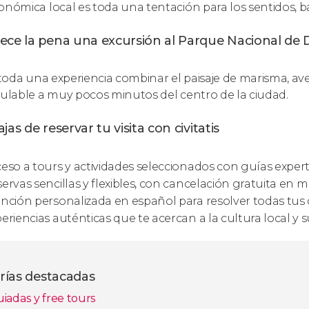
onómica local es toda una tentación para los sentidos, b
ece la pena una excursión al Parque Nacional de
s toda una experiencia combinar el paisaje de marisma, av
culable a muy pocos minutos del centro de la ciudad.
jas de reservar tu visita con civitatis
eso a tours y actividades seleccionados con guías expert
ervas sencillas y flexibles, con cancelación gratuita en 
nción personalizada en español para resolver todas tus
eriencias auténticas que te acercan a la cultura local y
rías destacadas
uiadas y free tours