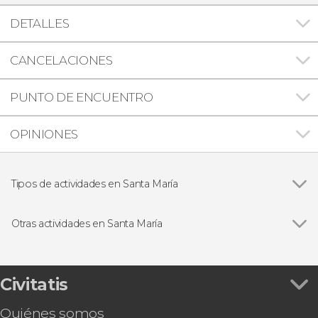
DETALLES
CANCELACIONES
PUNTO DE ENCUENTRO
OPINIONES
Tipos de actividades en Santa María
Ver todas
Excursiones de un día
Visitas guiadas y free tours
Otras actividades en Santa María
Ver todas
Avistamiento nocturno de tortugas marinas
Paseo en catamarán por la isla de Sal
Bautismo de buceo en la isla de Sal
Civitatis
Snorkel en la isla de Sal
Quiénes somos
Tour en buggy por la isla de Sal