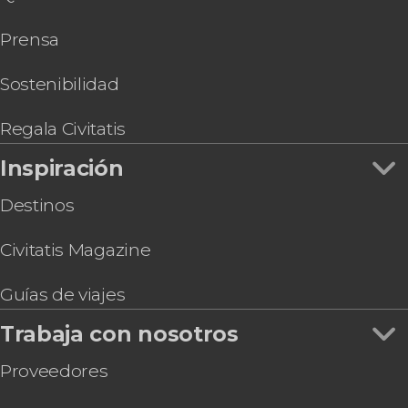
Tour en jeep por la isla de Sal
Prensa
Tour en quad por la isla de Sal
Avistamiento de tiburones limón en la isla de Sal
Taller de cachupa en la isla de Sal
Sostenibilidad
Tirolina en la isla de Sal
Regala Civitatis
Inspiración
Destinos
Civitatis Magazine
Guías de viajes
Trabaja con nosotros
Proveedores