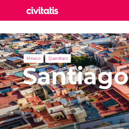
Rom
Italia
Lond
Reino 
México
Querétaro
Edim
Santiago
Reino 
Marr
Marrue
Esta
Turquía