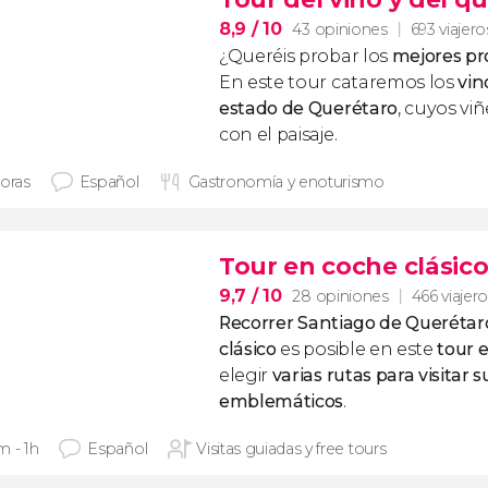
8,9
/ 10
43 opiniones
693 viajero
¿Queréis probar los
mejores pr
En este tour cataremos los
vin
estado de Querétaro
, cuyos vi
con el paisaje.
horas
Español
Gastronomía y enoturismo
Tour en coche clásic
9,7
/ 10
28 opiniones
466 viajer
Recorrer
Santiago de Querétar
clásico
es posible en este
tour e
elegir
varias rutas para visitar 
emblemáticos
.
m - 1h
Español
Visitas guiadas y free tours