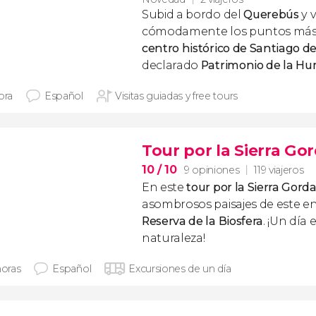
Subid a bordo del
Querebús
y v
cómodamente los puntos más 
centro histórico de Santiago d
declarado
Patrimonio de la H
ora
Español
Visitas guiadas y free tours
Tour por la Sierra Go
10
/ 10
9 opiniones
119 viajeros
En este
tour por la Sierra Gord
asombrosos paisajes de este e
Reserva de la Biosfera
. ¡Un día
naturaleza!
horas
Español
Excursiones de un día