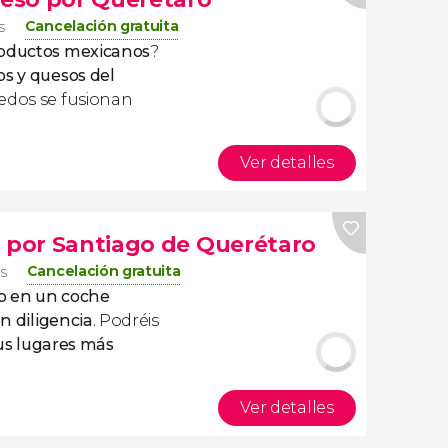
Cancelación gratuita
s
oductos mexicanos
?
os y quesos del
ñedos se fusionan
Ver detalles
o por Santiago de Querétaro
Cancelación gratuita
os
o en un coche
n diligencia
. Podréis
sus
lugares más
Ver detalles