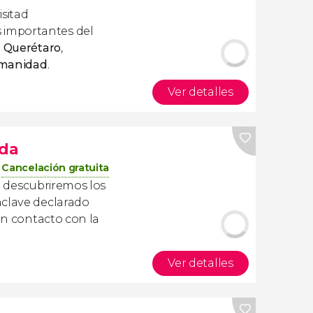
isitad
importantes del
e Querétaro
,
umanidad
.
Ver detalles
rda
Cancelación gratuita
a
descubriremos los
nclave declarado
 en contacto con la
Ver detalles