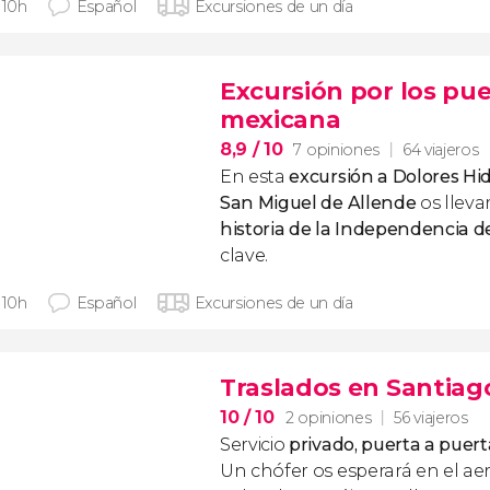
 10h
Español
Excursiones de un día
Excursión por los pu
mexicana
8,9
/ 10
7 opiniones
64 viajeros
En esta
excursión a Dolores Hid
San Miguel de Allende
os lleva
historia de la Independencia 
clave.
 10h
Español
Excursiones de un día
Traslados en Santiag
10
/ 10
2 opiniones
56 viajeros
Servicio
privado, puerta a puert
Un chófer os esperará en el ae