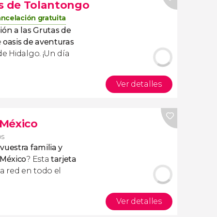
as de Tolantongo
ncelación gratuita
ión a las Grutas de
e
oasis de aventuras
de Hidalgo. ¡Un día
Ver detalles
 México
os
vuestra familia y
a México
? Esta
tarjeta
la red en todo el
Ver detalles