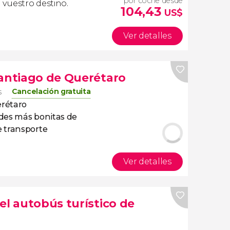
por coche desde
 vuestro destino.
104,43
US$
Ver detalles
Santiago de Querétaro
Cancelación gratuita
s
erétaro
des más bonitas de
 transporte
Ver detalles
el autobús turístico de