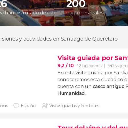
26
200
 ya han disfrutado de este
opiniones reales
rsiones y actividades en Santiago de Querétaro
Visita guiada por Sa
9,2
/ 10
42 opiniones
442 viajero
En esta visita guiada por Sant
conoceremos esta ciudad colo
cuenta con un
casco antiguo P
Humanidad
.
horas
Español
Visitas guiadas y free tours
Tour del vino y del q