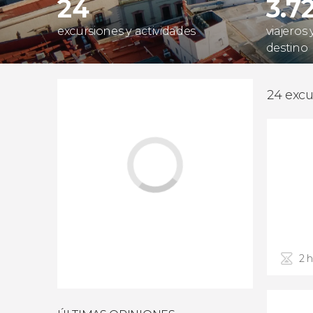
24
3.7
excursiones y actividades
viajeros
destino
24 excu
2 