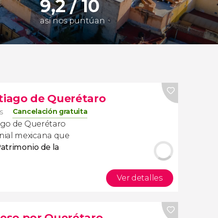
9,2 / 10
así nos puntúan
ntiago de Querétaro
Cancelación gratuita
s
iago de Querétaro
nial mexicana que
atrimonio de la
Ver detalles
ueso por Querétaro