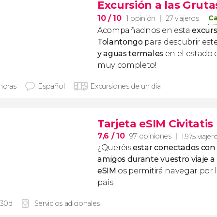
Excursión a las Grut
10
/ 10
Ca
1 opinión
27 viajeros
Acompañadnos en esta
excurs
Tolantongo
para descubrir est
y aguas termales
en el estado 
muy completo!
 horas
Español
Excursiones de un día
Tarjeta eSIM Civitatis
7,6
/ 10
97 opiniones
1.975 viajer
¿Queréis
estar conectados con 
amigos durante vuestro
viaje 
eSIM
os permitirá navegar por 
país.
 30d
Servicios adicionales