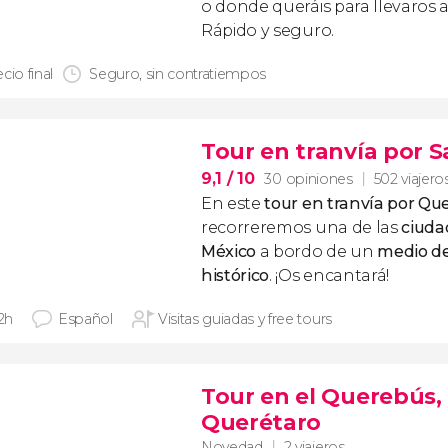
o donde queráis para llevaros a
Rápido y seguro.
cio final
Seguro, sin contratiempos
Tour en tranvía por 
9,1
/ 10
30 opiniones
502 viajero
En este
tour en tranvía por Qu
recorreremos una de las
ciuda
México
a bordo de un
medio de
histórico
. ¡Os encantará!
 2h
Español
Visitas guiadas y free tours
Tour en el Querebús, 
Querétaro
Novedad
2 viajeros