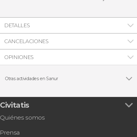
DETALLES
CANCELACIONES
OPINIONES
Otras actividades en Sanur
Ver todas
Tour en 4x4 por el monte Batur al amanecer
Rafting + Quad en Bali
Tour privado en 4x4 por el monte Batur
Civitatis
Tour privado por Pura Lempuyang
Quiénes somos
Clase de cocina balinesa
Tour en quad por el monte Batur
Prensa
Traslado en barco a Nusa Lembongan y las islas