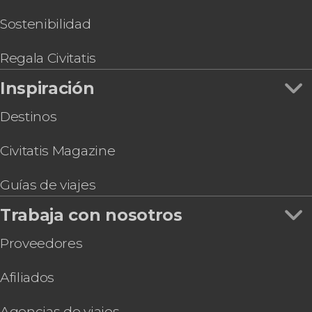
Gili
Buceo en Bali
Sostenibilidad
Traslado en barco a Nusa Penida y las islas Gili
Regala Civitatis
Inspiración
Destinos
Civitatis Magazine
Guías de viajes
Trabaja con nosotros
Proveedores
Afiliados
Agencias de viajes