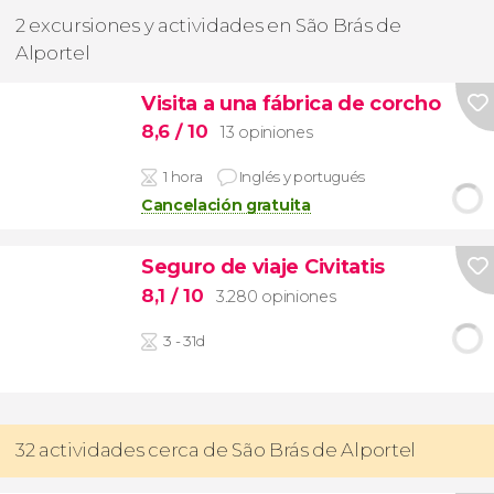
2 excursiones y actividades en São Brás de
Alportel
Visita a una fábrica de corcho
8,6
/ 10
13 opiniones
1 hora
Inglés y portugués
Cancelación gratuita
Seguro de viaje Civitatis
8,1
/ 10
3.280 opiniones
3 - 31d
32 actividades cerca de São Brás de Alportel