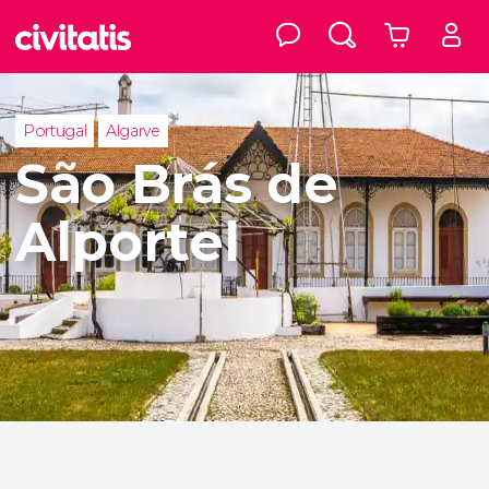
Portugal
Algarve
São Brás de
Alportel