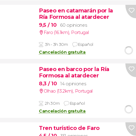
Paseo en catamarán por la
Ría Formosa al atardecer
9,5
/ 10
60 opiniones
Faro (16.1km)
,
Portugal
3h - 3h 30m
Español
Cancelación gratuita
Paseo en barco por la Ría
Formosa al atardecer
8,3
/ 10
14 opiniones
Olhao (13.2km)
,
Portugal
2h 30m
Español
Cancelación gratuita
Tren turístico de Faro
4,5
/ 10