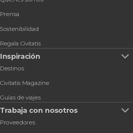
Gastronomía y enoturismo en Sevilla
Entrada al Acuario de Sevilla
Prensa
Paseo privado en calesa por Sevilla
Entrada al Museo de las Ilusiones de Sevilla
Paddle surf en el río Guadalquivir
Sostenibilidad
Visita guiada por el Museo de Bellas Artes
Regala Civitatis
Inspiración
Destinos
Civitatis Magazine
Guías de viajes
Trabaja con nosotros
Proveedores