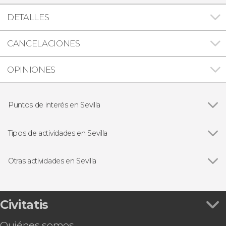
DETALLES
CANCELACIONES
OPINIONES
Puntos de interés en Sevilla
Ver todas
Catedral de Sevilla
Plaza de España de Sevilla
Tipos de actividades en Sevilla
Real Alcázar de Sevilla
Ver todas
Visitas guiadas en Sevilla
Archivo de Indias
Free tours en Sevilla
Otras actividades en Sevilla
Barrio de Triana
Paseos en barco en Sevilla
Ver todas
Tour por el Alcázar, la Catedral y la Giralda
Palacio de las Dueñas
Entradas en Sevilla
Tour por el estadio Ramón Sánchez-Pizjuán
Setas de Sevilla
Excursiones de un día desde Sevilla
Excursión al Caminito del Rey
Civitatis
Flamenco en Sevilla
Alquiler de kayak en Sevilla
Autobús turístico en Sevilla
Quiénes somos
Entrada a Isla Mágica