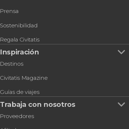
Gastronomía y enoturismo en Sevilla
Entrada al Acuario de Sevilla
Prensa
Entrada a Isla Mágica
Entrada al Museo de las Ilusiones de Sevilla
Visita guiada por el Monasterio de la Cartuja +
Sostenibilidad
Fábrica de cerámica Pickman
Paddle surf en el río Guadalquivir
Regala Civitatis
Inspiración
Destinos
Civitatis Magazine
Guías de viajes
Trabaja con nosotros
Proveedores