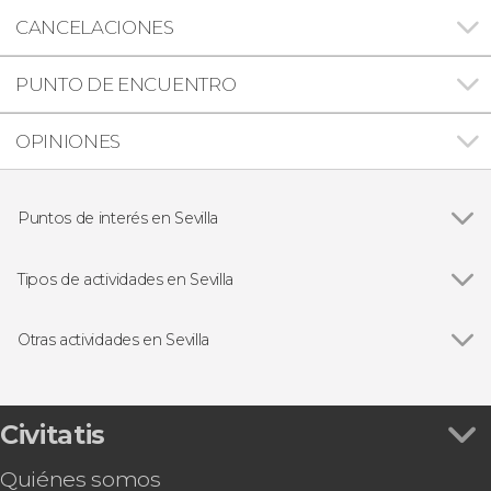
CANCELACIONES
PUNTO DE ENCUENTRO
OPINIONES
Puntos de interés en Sevilla
Ver todas
Catedral de Sevilla
Plaza de España de Sevilla
Tipos de actividades en Sevilla
Real Alcázar de Sevilla
Ver todas
Visitas guiadas en Sevilla
Archivo de Indias
Free tours en Sevilla
Otras actividades en Sevilla
Barrio de Triana
Paseos en barco en Sevilla
Ver todas
Tour por el Alcázar, la Catedral y la Giralda
Palacio de las Dueñas
Entradas en Sevilla
Tour por el estadio Ramón Sánchez-Pizjuán
Setas de Sevilla
Excursiones de un día desde Sevilla
Excursión al Caminito del Rey
Civitatis
Flamenco en Sevilla
Alquiler de kayak en Sevilla
Autobús turístico en Sevilla
Quiénes somos
Paseo privado en calesa por Sevilla