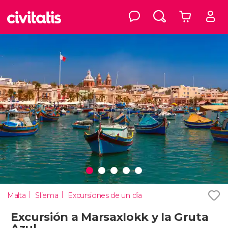
Malta
Sliema
Excursiones de un día
Excursión a Marsaxlokk y la Gruta
Azul