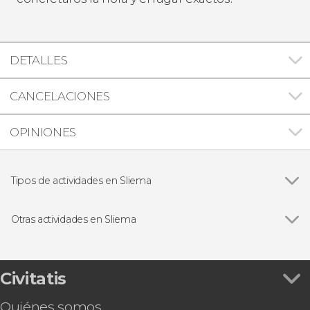
DETALLES
CANCELACIONES
OPINIONES
Tipos de actividades en Sliema
Ver todas
Excursiones de un día
Paseos en barco
Otras actividades en Sliema
Visitas guiadas y free tours
Ver todas
Tour en tuk tuk por Gozo + Paseo en barco por
Comino y la Laguna Azul
Tour en quad por Mellieħa
Civitatis
Autobús turístico de Malta
Quiénes somos
Ferry a las islas de Gozo y Comino