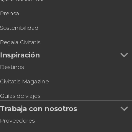
Malta Multi Pass
Prensa
Malta Discount Card
Tour en quad por Gozo + Paseo en barco por
Comino
Sostenibilidad
Regala Civitatis
Inspiración
Destinos
Civitatis Magazine
Guías de viajes
Trabaja con nosotros
Proveedores