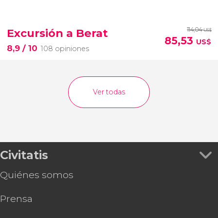
114,04
Excursión a Berat
US$
85,53
US$
8,9
/ 10
108 opiniones
Ver todas
Civitatis
Quiénes somos
Prensa