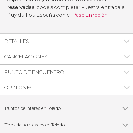
reservadas
, podéis completar vuestra entrada a
Puy du Fou España con el
Pase Emoción
.
DETALLES
CANCELACIONES
PUNTO DE ENCUENTRO
OPINIONES
Puntos de interés en Toledo
Ver todas
Catedral Primada de Toledo
Sinagoga de Santa María La Blanca
Tipos de actividades en Toledo
Iglesia de Santo Tomé