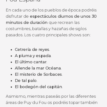
En cada uno de los pueblos de época podréis
disfrutar de
espectáculos diurnos de unos 30
minutos de duración
que recrean las
costumbres, batallas y hazañas de siglos
pasados. Los cuatro principales shows son:
Cetrería de reyes
.
A pluma y espada
.
El último cantar
.
Allende la mar Océana
.
El misterio de Sorbaces
.
De tal palo
.
El bodegón del capitán
.
Asimismo, mientras paseáis por las diferentes
áreas de Puy du Fou os podréis topar también