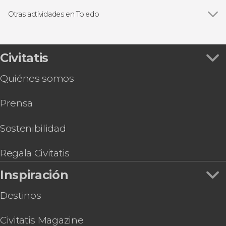
Ver todas
Visitas guiadas y free tours en Toledo
Mezquita del Cristo de la Luz
Entradas en Toledo
Otras actividades en Toledo
Puy du Fou España
Ver todas
Free tour por Toledo
Visita guiada por el Toledo de las 3 culturas
Visita guiada por el Alcázar de Toledo y el Museo
Civitatis
del Ejército de España
Quiénes somos
Entrada al espectáculo El Sueño de Toledo
Tour por las termas romanas de Toledo +
Prensa
Sótanos y mazmorras
Paseo en globo por Toledo
Autobús turístico de Toledo, Big Bus
Sostenibilidad
Tirolina de Toledo
Pulsera turística de Toledo
Regala Civitatis
Cata de vinos en Toledo
Inspiración
Destinos
Civitatis Magazine