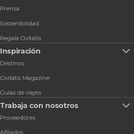
Tour por las termas romanas de Toledo +
Prensa
Sótanos y mazmorras
Paseo en globo por Toledo
Autobús turístico de Toledo, Big Bus
Sostenibilidad
Tirolina de Toledo
Pulsera turística de Toledo
Regala Civitatis
Cata de vinos en Toledo
Inspiración
Destinos
Civitatis Magazine
Guías de viajes
Trabaja con nosotros
Proveedores
Afiliados