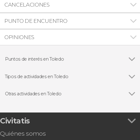
CANCELACIONES
PUNTO DE ENCUENTRO
OPINIONES
Puntos de interés en Toledo
Ver todas
Catedral Primada de Toledo
Sinagoga de Santa María La Blanca
Tipos de actividades en Toledo
Iglesia de Santo Tomé
Ver todas
Visitas guiadas y free tours en Toledo
Mezquita del Cristo de la Luz
Entradas en Toledo
Otras actividades en Toledo
Puy du Fou España
Ver todas
Free tour por Toledo
Visita guiada por el Toledo de las 3 culturas
Visita guiada por el Alcázar de Toledo y el Museo
Civitatis
del Ejército de España
Quiénes somos
Entrada al espectáculo El Sueño de Toledo