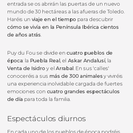
entrada se os abrirán las puertas de un nuevo
mundo de 30 hectáreas a las afueras de Toledo.
Haréis un
viaje en el tiempo
para descubrir
cómo se vivía en la Península Ibérica cientos
de años atrás
.
Puy du Fou se divide en
cuatro pueblos de
época
: la
Puebla Real
, el
Askar Andalusí
, la
Venta de Isidro
y
el
Arrabal
. En sus 'calles'
conoceréis a sus
más de 300 animales
y viviréis
una experiencia inolvidable cargada de fuertes
emociones con
cuatro grandes espectáculos
de día
para toda la familia.
Espectáculos diurnos
En cada uno de los pueblos de época podréis