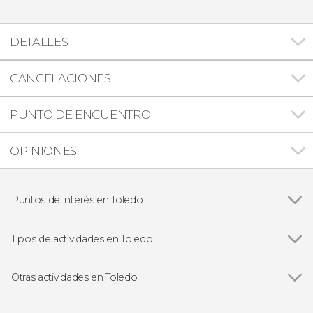
DETALLES
CANCELACIONES
PUNTO DE ENCUENTRO
OPINIONES
Puntos de interés en Toledo
Ver todas
Catedral Primada de Toledo
Sinagoga de Santa María La Blanca
Tipos de actividades en Toledo
Iglesia de Santo Tomé
Ver todas
Visitas guiadas y free tours en Toledo
Mezquita del Cristo de la Luz
Entradas en Toledo
Otras actividades en Toledo
Puy du Fou España
Ver todas
Free tour por Toledo