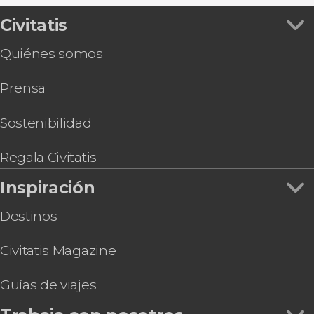
Visita guiada por el Toledo de las 3 culturas
Visita guiada por el Alcázar de Toledo y el Museo
Civitatis
del Ejército de España
Quiénes somos
Entrada al espectáculo El Sueño de Toledo
Tour por las termas romanas de Toledo +
Prensa
Sótanos y mazmorras
Paseo en globo por Toledo
Tirolina de Toledo
Sostenibilidad
Autobús turístico de Toledo, Big Bus
Pulsera turística de Toledo
Regala Civitatis
Cata de vinos en Toledo
Inspiración
Destinos
Civitatis Magazine
Guías de viajes