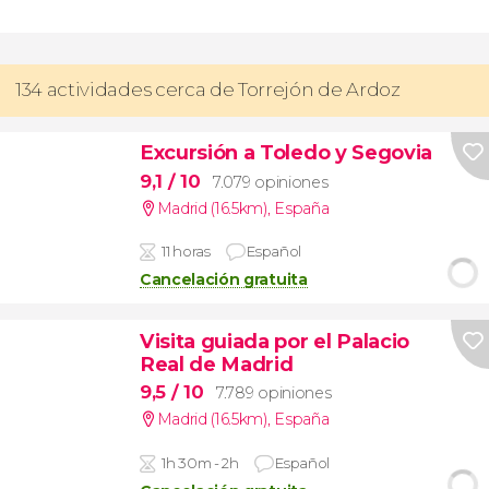
134 actividades cerca de Torrejón de Ardoz
Excursión a Toledo y Segovia
9,1
/ 10
7.079 opiniones
Madrid (16.5km)
,
España
11 horas
Español
Cancelación gratuita
Visita guiada por el Palacio
Real de Madrid
9,5
/ 10
7.789 opiniones
Madrid (16.5km)
,
España
1h 30m - 2h
Español