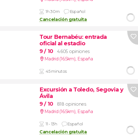
1h 30m
Español
Cancelación gratuita
Tour Bernabéu: entrada
oficial al estadio
9
/ 10
4.605 opiniones
Madrid (16.5km)
,
España
45 minutos
Excursión a Toledo, Segovia y
Ávila
9
/ 10
818 opiniones
Madrid (16.5km)
,
España
11 - 13h
Español
Cancelación gratuita