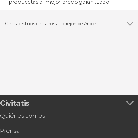
propuestas al mejor precio garantizado.
Otros destinos cercanos a Torrejón de Ardoz
Ver todas
Madrid
Alcalá de Henares
Aranjuez
Chinchón
Arroyomolinos
Civitatis
Quiénes somos
Prensa