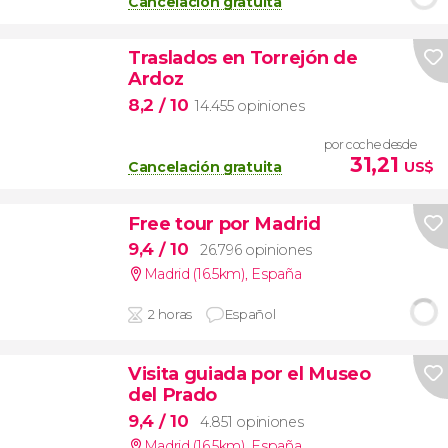
Cancelación gratuita
Traslados en Torrejón de
Ardoz
8,2
/ 10
14.455 opiniones
por coche desde
31,21
Cancelación gratuita
US$
Free tour por Madrid
9,4
/ 10
26.796 opiniones
Madrid (16.5km)
,
España
2 horas
Español
Visita guiada por el Museo
del Prado
9,4
/ 10
4.851 opiniones
Madrid (16.5km)
,
España