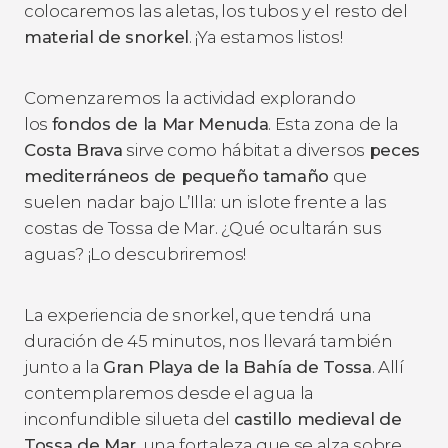
colocaremos las aletas, los tubos y el resto del
material de snorkel
. ¡Ya estamos listos!
Comenzaremos la actividad explorando
los
fondos de la Mar Menuda
. Esta zona de la
Costa Brava
sirve como hábitat a diversos
peces
mediterráneos de pequeño tamaño
que
suelen nadar bajo L’Illa: un islote frente a las
costas de Tossa de Mar. ¿Qué ocultarán sus
aguas? ¡Lo descubriremos!
La experiencia de snorkel, que tendrá una
duración de 45 minutos, nos llevará también
junto a la
Gran Playa de la Bahía de Tossa
. Allí
contemplaremos desde el agua la
inconfundible silueta del
castillo medieval de
Tossa de Mar
, una fortaleza que se alza sobre