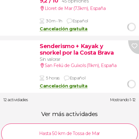
9,2
/ 10
45 opiniones
Lloret de Mar (7.3km)
,
España
30m - 1h
Español
Cancelación gratuita
Senderismo + Kayak y
snorkel por la Costa Brava
Sin valorar
San Feliú de Guíxols (11km)
,
España
5 horas
Español
Cancelación gratuita
12 actividades
Mostrando 1-12
Ver más actividades
Hasta 50 km de Tossa de Mar