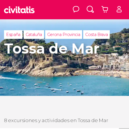
España
Cataluña
Gerona Provincia
Costa Brava
Tossa de Mar
8 excursiones y actividades en Tossa de Mar