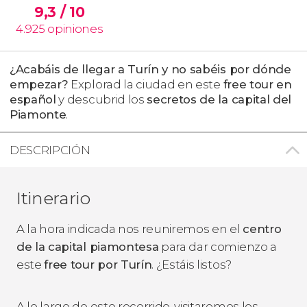
9,3
/ 10
4.925
opiniones
¿Acabáis de llegar a Turín y no sabéis por dónde
empezar?
Explorad la ciudad en este
free tour en
español
y descubrid los
secretos de la capital del
Piamonte
.
DESCRIPCIÓN
Itinerario
A la hora indicada nos reuniremos en el
centro
de la capital piamontesa
para dar comienzo a
este
free tour por Turín
. ¿Estáis listos?
A lo largo de este recorrido, visitaremos los