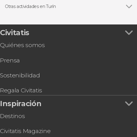
Otras actividades en Turín
Ver todas
Excursión a la Sacra di San Michele
Torino + Piemonte Card
Tour en bicicleta por Turín
Civitatis
Autobús turístico de Turín
Quiénes somos
Royal Pass Turín y Piamonte
Visita a la Casa Martini con degustación
Prensa
Entrada al Museo de la Juventus
Visita guiada por el Palacio Real de Turín
Tour por los subterráneos de Turín
Sostenibilidad
Museo Nacional del Automóvil + Autobús
turístico de Turín
Regala Civitatis
Inspiración
Destinos
Civitatis Magazine