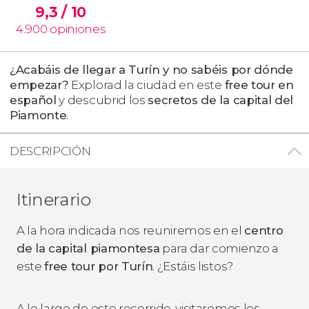
9,3
/ 10
4.900
opiniones
¿Acabáis de llegar a Turín y no sabéis por dónde
empezar?
Explorad la ciudad en este
free tour en
español
y descubrid los
secretos de la capital del
Piamonte
.
DESCRIPCIÓN
Itinerario
A la hora indicada nos reuniremos en el
centro
de la capital piamontesa
para dar comienzo a
este
free tour por Turín
. ¿Estáis listos?
A lo largo de este recorrido, visitaremos los