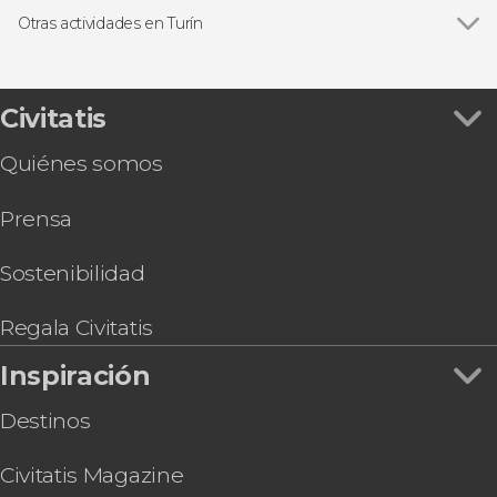
Otras actividades en Turín
Ver todas
Excursión a la Sacra di San Michele
Torino + Piemonte Card
Tour en bicicleta por Turín
Civitatis
Autobús turístico de Turín
Quiénes somos
Royal Pass Turín y Piamonte
Visita a la Casa Martini con degustación
Prensa
Entrada al Museo de la Juventus
Visita guiada por el Palacio Real de Turín
Tour por los subterráneos de Turín
Sostenibilidad
Museo Nacional del Automóvil + Autobús
turístico de Turín
Regala Civitatis
Inspiración
Destinos
Civitatis Magazine