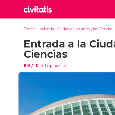
Rom
España
Valencia
Ciudad de las Artes y las Ciencias
Italia
Entrada a la Ciud
Lond
Reino 
Ciencias
Aten
Grecia
8,9
/ 10
511
opiniones
Marr
Marrue
Prag
Repúbl