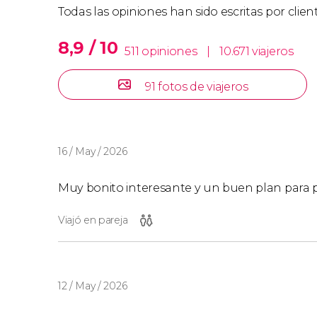
Tened en cuenta que
esta entrada combinada 
Todas las opiniones han sido escritas por clie
vuestra reserva
, por lo que deberéis visitar lo
8,9 / 10
511 opiniones
|
10.671 viajeros
Proyecciones del Hemisféri
91 fotos de viajeros
Durante el proceso de reserva, deberéis indic
en qué horario.
16 / May / 2026
Entradas por separado
Muy bonito interesante y un buen plan para p
Si en lugar de visitar todo el complejo de la Ci
Viajó en pareja
queréis visitar por separado alguno de sus e
uno de los siguientes productos:
Entrada al Oceanogràfic
.
12 / May / 2026
Entrada al Hemisféric
.
Entrada al Museo de las Ciencias Príncip