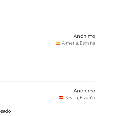
ito y no necesitan reservar entrada para
encias.
Anónimo
Almería, España
Anónimo
Sevilla, España
pesado