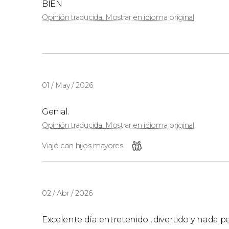
BIEN
Opinión traducida. Mostrar en idioma original
Menores de 4 años
Los menores de 4 años tienen el acceso gratu
poder acceder a la Ciudad de las Artes y las Ci
01 / May / 2026
Genial.
Opinión traducida. Mostrar en idioma original
Viajó con hijos mayores
02 / Abr / 2026
Excelente día entretenido , divertido y nada 