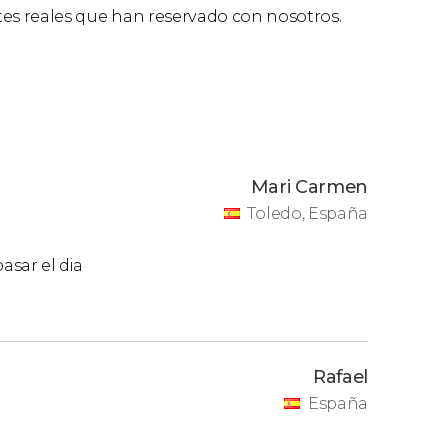
sólo es válida para el día escogido en
ntes reales que han reservado con nosotros.
s espacios elegidos en la misma jornada.
c
ar qué proyección del
Hemisféric
queréis ver y
Mari Carmen
Toledo, España
asar el dia
udad de las Artes y las Ciencias de Valencia
spacios, os recomendamos optar por adquirir
Rafael
España
e Felipe
.