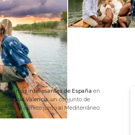
isajes más interesantes de España
en
bufera de Valencia
, un conjunto de
 de un día único junto al Mediterráneo.