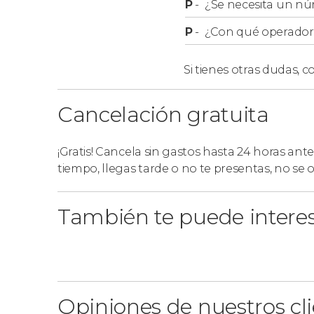
P
-
¿Se necesita un nú
Recogida
P
-
¿Con qué operador r
Al hacer vuestra reserva debéis elegir uno de 
Si tienes otras dudas,
co
Valencia
:
Torres de Serranos.
Cancelación gratuita
Hotel NH Valencia Center.
Ciudad de la Justicia.
¡Gratis! Cancela sin gastos hasta 24 horas ante
tiempo, llegas tarde o no te presentas, no se
También te puede intere
Opiniones de nuestros cl