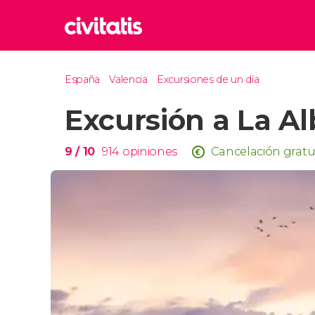
Rom
España
Valencia
Excursiones de un día
Italia
Excursión a La Al
Lond
Reino 
Edim
9
/ 10
914
opiniones
Cancelación gratu
Reino 
Marr
Marrue
Esta
Turquía