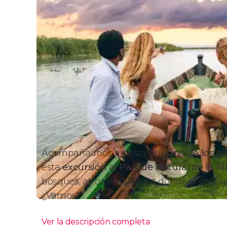
Acompañadnos a descubrir
uno de los pa
esta
excursión al Parque Natural de la Al
bosques, arrozales y lagos donde disfrutar
¿Vamos?
Ver la descripción completa