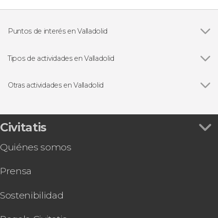
Puntos de interés en Valladolid
Campo Grande
Tipos de actividades en Valladolid
Ver todas
Visitas guiadas y free tours
Gastronomía y enoturismo
Otras actividades en Valladolid
Ver todas
Paseo en el barco La Leyenda del Pisuerga
Free tour por Valladolid
Visita de la Torre de la Catedral
Civitatis
Tour teatralizado por el Palacio Real de
Quiénes somos
Valladolid
Free tour de los misterios y leyendas de
Prensa
Valladolid
Visita a la quesería Campoveja + Taller de queso
Bus turístico + Valladolid Card
Sostenibilidad
Visita guiada por el Museo de Escultura
Paseo en globo por Valladolid