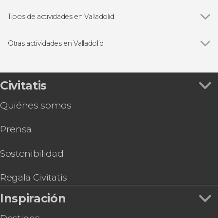
Campo Grande
Tipos de actividades en Valladolid
Ver todas
Visitas guiadas y free tours
Gastronomía y enoturismo
Otras actividades en Valladolid
Ver todas
Paseo en el barco La Leyenda del Pisuerga
Free tour por Valladolid
Tour teatralizado por el Palacio Real de
Civitatis
Valladolid
Quiénes somos
Free tour de los misterios y leyendas de
Valladolid
Prensa
Criptas y ruinas de Valladolid
Visita a la quesería Campoveja + Taller de queso
Bus turístico + Valladolid Card
Sostenibilidad
Visita guiada por el Museo de Escultura
Paseo en globo por Valladolid
Regala Civitatis
Tour en bicicleta por Valladolid
Inspiración