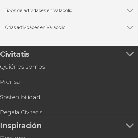
Campo Grande
Tipos de actividades en Valladolid
Ver todas
Visitas guiadas y free tours
Gastronomía y enoturismo
Otras actividades en Valladolid
Ver todas
Paseo en el barco La Leyenda del Pisuerga
Free tour por Valladolid
Tour teatralizado por el Palacio Real de
Civitatis
Valladolid
Quiénes somos
Free tour de los misterios y leyendas de
Valladolid
Prensa
Criptas y ruinas de Valladolid
Visita a la quesería Campoveja + Taller de queso
Bus turístico + Valladolid Card
Sostenibilidad
Visita guiada por el Museo de Escultura
Paseo en globo por Valladolid
Regala Civitatis
Tour en bicicleta por Valladolid
Inspiración