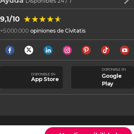
Ayuda
Disponibles 24 / 7
★★★★★
★★★★★
9,1/10
+
5.000.000
opiniones de Civitatis
DISPONIBLE EN
DISPONIBLE EN
Google
App Store
Play