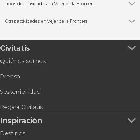
Tipos de actividades en Vejer de la Frontera
Visitas guiadas y free tours
Otras actividades en Vejer de la Frontera
Ver todas
Free tour por Vejer de la Frontera
Free tour de los misterios y leyendas de Vejer
Clase de flamenco en Vejer de la Frontera
Civitatis
Quiénes somos
Prensa
Sostenibilidad
Regala Civitatis
Inspiración
Destinos