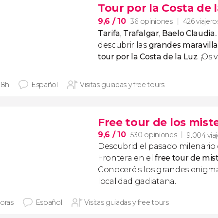
Tour por la Costa de 
9,6
/ 10
36 opiniones
426 viajero
Tarifa, Trafalgar, Baelo Claudia
descubrir las
grandes maravilla
tour por la Costa de la Luz
. ¡Os
 8h
Español
Visitas guiadas y free tours
Free tour de los mist
9,6
/ 10
530 opiniones
9.004 via
Descubrid el pasado milenario d
Frontera en el
free tour de mis
Conoceréis los grandes enigma
localidad gadiatana.
horas
Español
Visitas guiadas y free tours