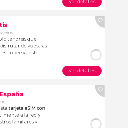
Ver detalles
tis
viajeros
olo tendréis que
isfrutar de vuestras
a estropee vuestro
Ver detalles
s España
ros
esta
tarjeta eSIM con
ilmente a la red y
ros familiares y