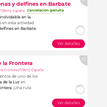
enas y delfines en Barbate
Cancelación gratuita
(7.8km)
,
España
inolvidable en la
en esta actividad
delfines en Barbate
.
Ver detalles
e la Frontera
 la Frontera (11.5km)
,
España
entos de uno de los
a de la Luz
en
rontera
. ¡Una ruta
Ver detalles