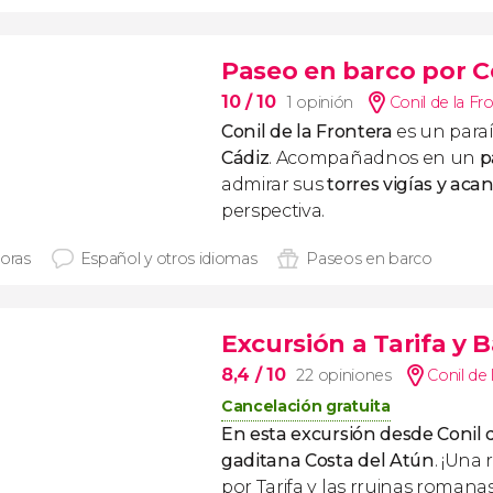
Paseo en barco por Co
10
/ 10
1 opinión
Conil de la Fro
Conil de la Frontera
es un paraí
Cádiz
. Acompañadnos en un
p
admirar sus
torres vigías y aca
perspectiva.
horas
Español y otros idiomas
Paseos en barco
Excursión a Tarifa y 
8,4
/ 10
22 opiniones
Conil de 
Cancelación gratuita
En esta excursión desde Conil 
gaditana Costa del Atún
. ¡Una
por Tarifa y las rruinas romana