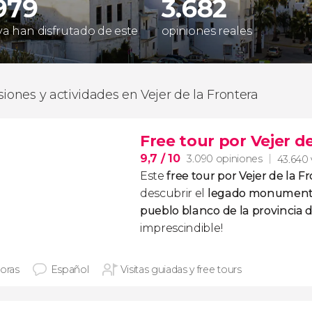
979
3.682
 ya han disfrutado de este
opiniones reales
siones y actividades en Vejer de la Frontera
Free tour por Vejer d
9,7
/ 10
3.090 opiniones
43.640 
Este
free tour por Vejer de la F
descubrir el
legado monument
pueblo blanco de la provincia 
imprescindible!
horas
Español
Visitas guiadas y free tours