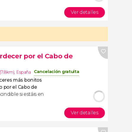
Ver detalles
rdecer por el Cabo de
Cancelación gratuita
(7.8km)
,
España
eceres más bonitos
o por el Cabo de
cindible si estáis en
Ver detalles