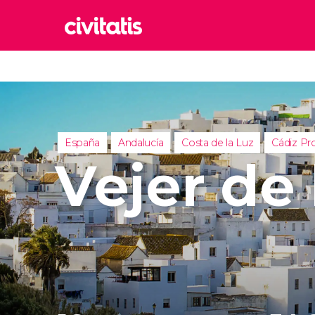
Rom
Italia
Lond
Reino 
España
Andalucía
Costa de la Luz
Cádiz Pro
Edim
Vejer de 
Reino 
Marr
Marrue
Esta
Turquía