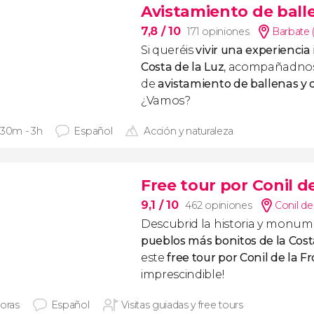
Avistamiento de ball
7,8
/ 10
171 opiniones
Barbate 
Si queréis
vivir una experiencia 
Costa de la Luz
, acompañadnos 
de
avistamiento de ballenas y 
¿Vamos?
 30m - 3h
Español
Acción y naturaleza
Free tour por Conil d
9,1
/ 10
462 opiniones
Conil de
Descubrid la historia y monum
pueblos más bonitos de la Cost
este
free tour por Conil de la F
imprescindible!
horas
Español
Visitas guiadas y free tours