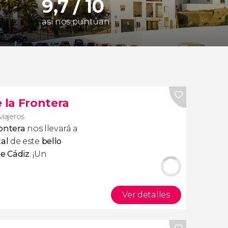
9,7 / 10
así nos puntúan
e la Frontera
viajeros
rontera
nos llevará a
al
de este
bello
de Cádiz
. ¡Un
Ver detalles