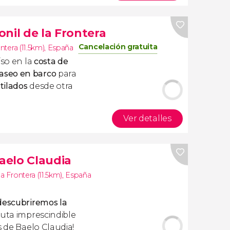
nil de la Frontera
Cancelación gratuita
ntera (11.5km)
,
España
so en la
costa de
aseo en barco
para
ntilados
desde otra
Ver detalles
Baelo Claudia
la Frontera (11.5km)
,
España
descubriremos la
 ruta imprescindible
s de Baelo Claudia!