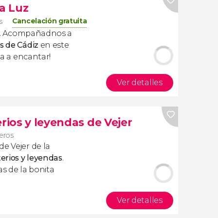
la Luz
Cancelación gratuita
s
... Acompañadnos a
s de Cádiz
en este
 va a encantar!
Ver detalles
erios y leyendas de Vejer
jeros
e Vejer de la
terios y leyendas
.
s de la bonita
Ver detalles