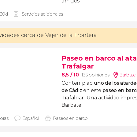
amigos.
 30d
Servicios adicionales
ividades cerca de Vejer de la Frontera
Paseo en barco al ata
Trafalgar
8,5
/ 10
135 opiniones
Barbate 
Contemplad
uno de los atard
de Cádiz
en este
paseo en barc
Trafalgar
. ¡Una actividad impres
Barbate!
horas
Español
Paseos en barco