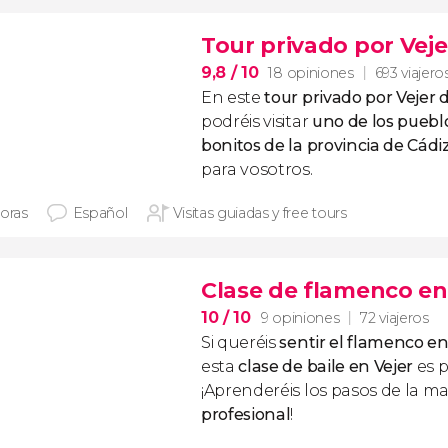
Tour privado por Veje
9,8
/ 10
18 opiniones
693 viajero
En este
tour privado por Vejer 
podréis visitar
uno de los puebl
bonitos de la provincia de Cádi
para vosotros.
horas
Español
Visitas guiadas y free tours
Clase de flamenco en 
10
/ 10
9 opiniones
72 viajeros
Si queréis
sentir el flamenco e
esta
clase de baile en Vejer
es p
¡Aprenderéis los pasos de la 
profesional
!