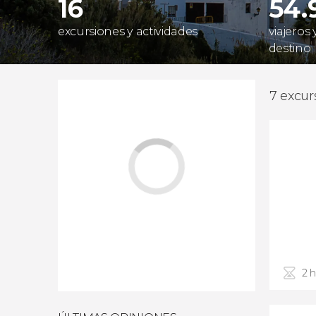
16
54.
excursiones y actividades
viajeros
destino
7 excur
2 