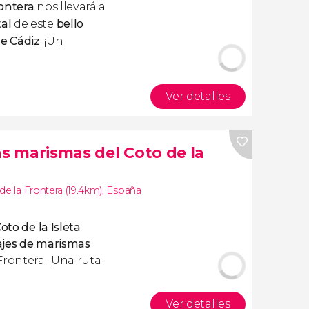
rontera
nos llevará a
al
de este
bello
de Cádiz
. ¡Un
Ver detalles
as marismas del Coto de la
de la Frontera (19.4km)
,
España
oto de la Isleta
ajes de marismas
Frontera. ¡Una ruta
Ver detalles