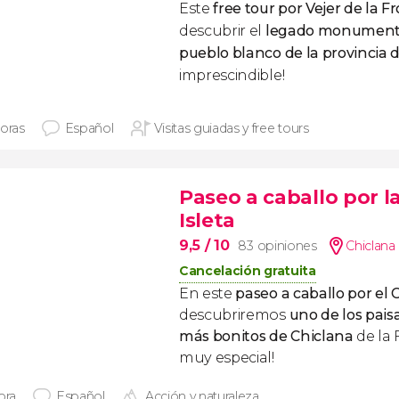
Este
free tour por Vejer de la F
descubrir el
legado monument
pueblo blanco de la provincia 
imprescindible!
horas
Español
Visitas guiadas y free tours
Paseo a caballo por l
Isleta
9,5
/ 10
83 opiniones
Chiclana 
Cancelación gratuita
En este
paseo a caballo por el C
descubriremos
uno de los pais
más bonitos de Chiclana
de la 
muy especial!
ora
Español
Acción y naturaleza