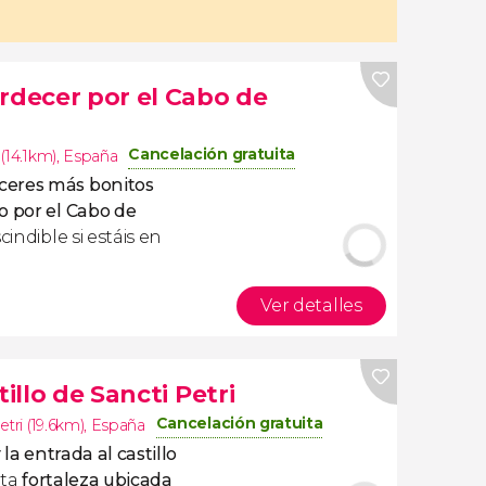
rdecer por el Cabo de
Cancelación gratuita
(14.1km)
,
España
eceres más bonitos
o por el Cabo de
cindible si estáis en
Ver detalles
tillo de Sancti Petri
Cancelación gratuita
etri (19.6km)
,
España
y la entrada al castillo
sta
fortaleza ubicada