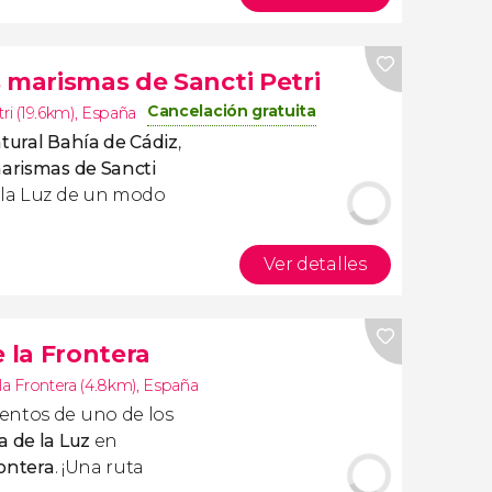
 marismas de Sancti Petri
Cancelación gratuita
ri (19.6km)
,
España
tural Bahía de Cádiz
,
marismas de Sancti
 la Luz de un modo
Ver detalles
e la Frontera
la Frontera (4.8km)
,
España
entos de uno de los
a de la Luz
en
rontera
. ¡Una ruta