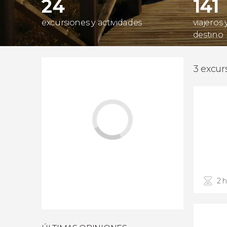
24
141
excursiones y actividades
viajeros
destino
3 excur
2 