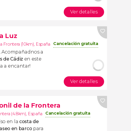
Ver detalles
la Luz
Cancelación gratuita
la Frontera (10km)
,
España
... Acompañadnos a
s de Cádiz
en este
 va a encantar!
Ver detalles
nil de la Frontera
Cancelación gratuita
ontera (4.8km)
,
España
so en la
costa de
aseo en barco
para