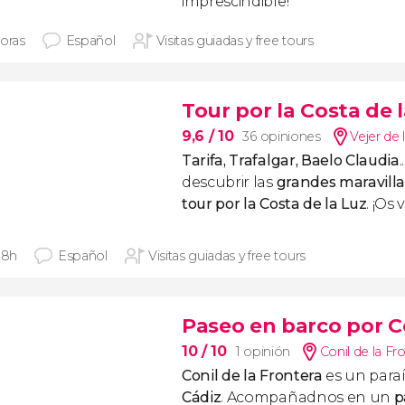
imprescindible!
horas
Español
Visitas guiadas y free tours
Tour por la Costa de 
9,6
/ 10
36 opiniones
Vejer de 
Tarifa, Trafalgar, Baelo Claudia
descubrir las
grandes maravilla
tour por la Costa de la Luz
. ¡Os
 8h
Español
Visitas guiadas y free tours
Paseo en barco por Co
10
/ 10
1 opinión
Conil de la Fr
Conil de la Frontera
es un paraí
Cádiz
. Acompañadnos en un
p