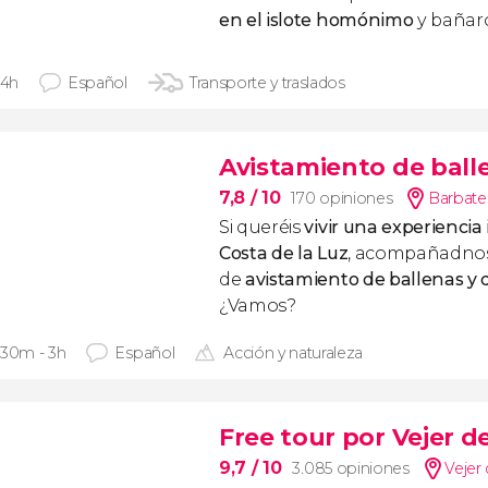
en el islote homónimo
y bañaro
 4h
Español
Transporte y traslados
Avistamiento de ball
7,8
/ 10
170 opiniones
Barbate 
Si queréis
vivir una experiencia 
Costa de la Luz
, acompañadnos 
de
avistamiento de ballenas y 
¿Vamos?
 30m - 3h
Español
Acción y naturaleza
Free tour por Vejer d
9,7
/ 10
3.085 opiniones
Vejer 