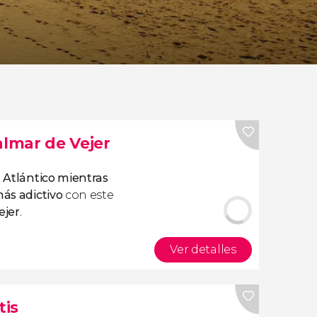
almar de Vejer
l Atlántico mientras
más adictivo
con este
ejer
.
Ver detalles
tis