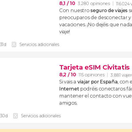
8,1
/ 10
3.280 opiniones
116.024 
Con nuestro
seguro de viajes
s
preocuparos de desconectar y d
vacaciones. ¡No dejéis que nad
viaje!
 31d
Servicios adicionales
Tarjeta eSIM Civitati
8,2
/ 10
115 opiniones
3.881 viaje
Si vais a
viajar por España
, con 
Internet
podréis conectaros fác
mantener el contacto con vuest
amigos.
 30d
Servicios adicionales