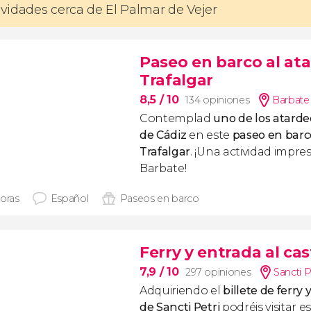
tividades cerca de El Palmar de Vejer
Paseo en barco al ata
Trafalgar
8,5
/ 10
134 opiniones
Barbate 
Contemplad
uno de los atard
de Cádiz
en este
paseo en barc
Trafalgar
. ¡Una actividad impres
Barbate!
horas
Español
Paseos en barco
Ferry y entrada al cas
7,9
/ 10
297 opiniones
Sancti P
Adquiriendo el
billete de
ferry 
de Sancti Petri
podréis visitar e