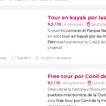
Tour en kayak por las
9,3
/ 10
41 opiniones
Sancti Pet
Si queréis
conocer el Parque Na
en este
tour en kayak por las 
Petri
exploraremos la Costa de
original.
horas
Español
Acción y naturaleza
Free tour por Conil d
9,1
/ 10
461 opiniones
Conil de 
Descubrid la historia y monum
pueblos más bonitos de la Cost
este
free tour por Conil de la F