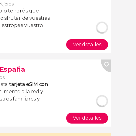
viajeros
olo tendréis que
isfrutar de vuestras
a estropee vuestro
Ver detalles
s España
ros
esta
tarjeta eSIM con
ilmente a la red y
ros familiares y
Ver detalles