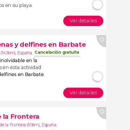
s en su playa.
Ver detalles
enas y delfines en Barbate
Cancelación gratuita
(14.1km)
,
España
inolvidable en la
en esta actividad
delfines en Barbate
.
Ver detalles
e la Frontera
de la Frontera (10km)
,
España