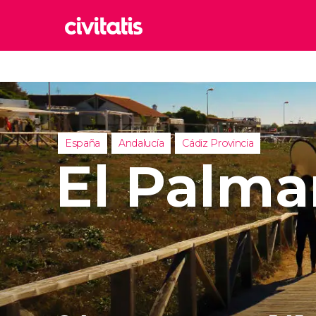
Rom
Italia
Lond
Reino 
España
Andalucía
Cádiz Provincia
Edim
El Palma
Reino 
Marr
Marrue
Esta
Turquía