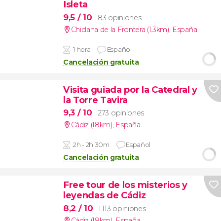
Isleta
9,5
/ 10
83 opiniones
Chiclana de la Frontera (1.3km)
,
España
1 hora
Español
Cancelación gratuita
Visita guiada por la Catedral y
la Torre Tavira
9,3
/ 10
273 opiniones
Cádiz (18km)
,
España
2h - 2h 30m
Español
Cancelación gratuita
Free tour de los misterios y
leyendas de Cádiz
8,2
/ 10
1.113 opiniones
Cádiz (18km)
,
España