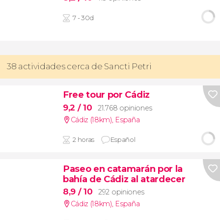
7 - 30d
38 actividades cerca de Sancti Petri
Free tour por Cádiz
9,2
/ 10
21.768 opiniones
Cádiz (18km)
,
España
2 horas
Español
Paseo en catamarán por la
bahía de Cádiz al atardecer
8,9
/ 10
292 opiniones
Cádiz (18km)
,
España