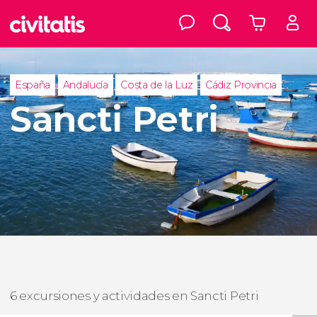
España
Andalucía
Costa de la Luz
Cádiz Provincia
Sancti Petri
6 excursiones y actividades en Sancti Petri