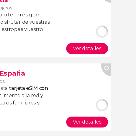
iajeros
olo tendréis que
isfrutar de vuestras
a estropee vuestro
Ver detalles
s España
ros
esta
tarjeta eSIM con
ilmente a la red y
ros familiares y
Ver detalles