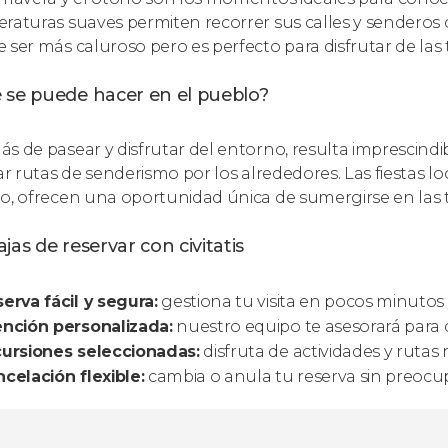
raturas suaves permiten recorrer sus calles y senderos 
 ser más caluroso pero es perfecto para disfrutar de las t
 se puede hacer en el pueblo?
 de pasear y disfrutar del entorno, resulta imprescindible v
zar rutas de senderismo por los alrededores. Las fiestas l
o, ofrecen una oportunidad única de sumergirse en las t
jas de reservar con civitatis
erva fácil y segura:
gestiona tu visita en pocos minutos 
nción personalizada:
nuestro equipo te asesorará para q
cursiones seleccionadas:
disfruta de actividades y ruta
celación flexible:
cambia o anula tu reserva sin preocu