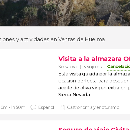
siones y actividades en Ventas de Huelma
Visita a la almazara
Cancelació
Sin valorar
3 viajeros
Esta
visita guiada por la alma
ocasión perfecta para descubri
aceite de oliva virgen extra
en p
Sierra Nevada
.
 10m - 1h 50m
Español
Gastronomía y enoturismo
Seguro de viaje Civita