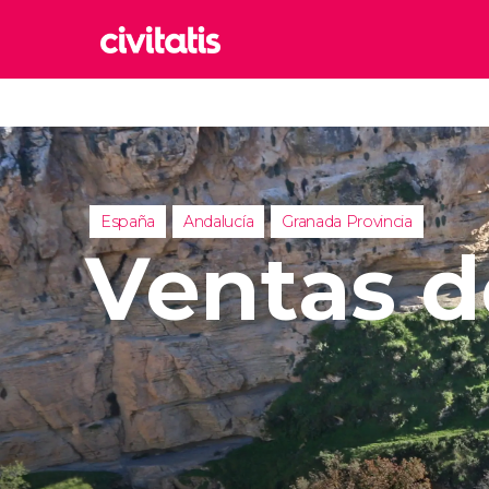
Rom
Italia
Lond
Reino 
España
Andalucía
Granada Provincia
Edim
Ventas 
Reino 
Marr
Marrue
Esta
Turquía