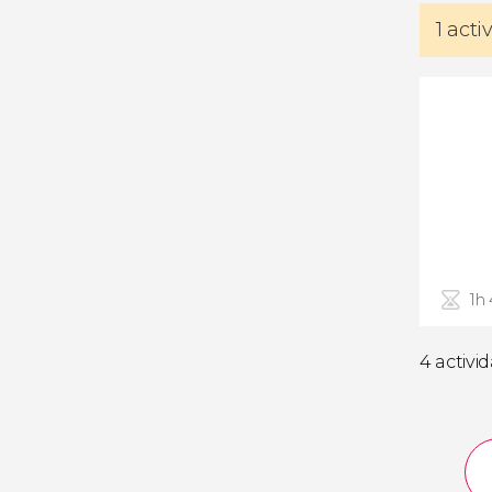
1 act
1h
4 activi