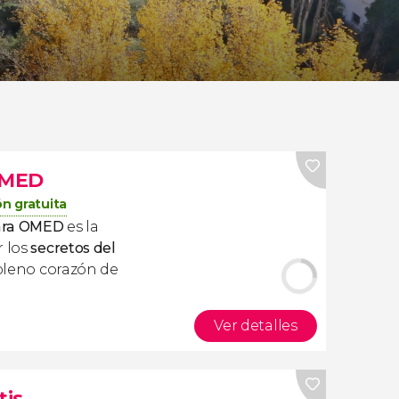
 OMED
n gratuita
zara OMED
es la
r los
secretos del
leno corazón de
Ver detalles
tis