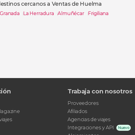
destinos cercanos a Ventas de Huelma
Granada
La Herradura
Almuñécar
Frigiliana
s
ción
Trabaja con nosotros
Proveedores
 Magazine
Afiliados
viajes
Agencias de viajes
Integraciones y API
Nuevo