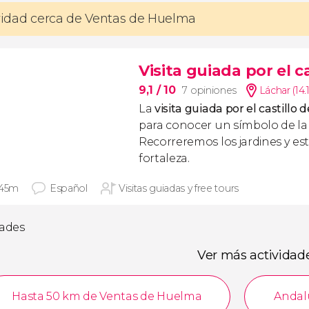
ividad cerca de Ventas de Huelma
Visita guiada por el c
9,1
/ 10
7 opiniones
Láchar (14
La
visita guiada por el castillo 
para conocer un símbolo de la
Recorreremos los jardines y est
fortaleza.
 45m
Español
Visitas guiadas y free tours
dades
Ver más actividad
Hasta 50 km de Ventas de Huelma
Andal