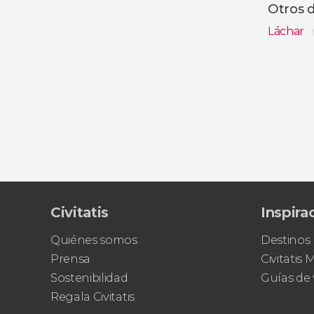
Otros 
Láchar
Ver toda
Civitatis
Inspira
Quiénes somos
Destinos
Prensa
Civitatis
Sostenibilidad
Guías de 
Regala Civitatis