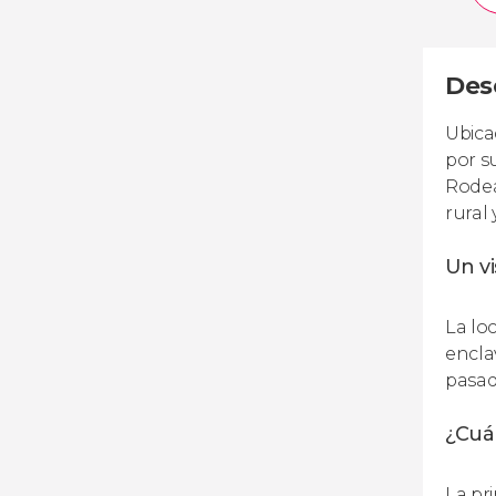
Des
Ubica
por s
Rodea
rural 
Un vi
La lo
encla
pasad
¿Cuál
La pr