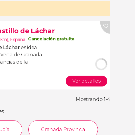
astillo de Láchar
Cancelación gratuita
.1km)
,
España
de Láchar
es ideal
 Vega de Granada.
ancias de la
Ver detalles
Mostrando 1-4
es
ucía
Granada Provincia