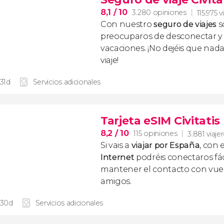
8,1
/ 10
3.280 opiniones
115.975 v
Con nuestro
seguro de viajes
s
preocuparos de desconectar y d
vacaciones. ¡No dejéis que nad
viaje!
 31d
Servicios adicionales
Tarjeta eSIM Civitati
8,2
/ 10
115 opiniones
3.881 viaje
Si vais a
viajar por España
, con 
Internet
podréis conectaros fác
mantener el contacto con vuest
amigos.
 30d
Servicios adicionales