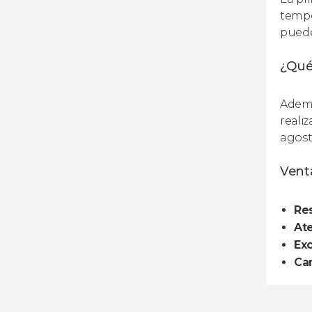
tempe
puede
¿Qué
Además
reali
agost
Venta
Res
Ate
Ex
Can