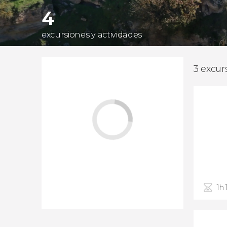
4
excursiones y actividades
3 excur
1h