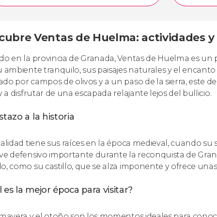
cubre Ventas de Huelma: actividades y 
do en la provincia de Granada, Ventas de Huelma es un
u ambiente tranquilo, sus paisajes naturales y el encanto
do por campos de olivos y a un paso de la sierra, este des
y a disfrutar de una escapada relajante lejos del bullicio.
stazo a la historia
calidad tiene sus raíces en la época medieval, cuando su s
ve defensivo importante durante la reconquista de Grana
o, como su castillo, que se alza imponente y ofrece unas 
 es la mejor época para visitar?
imavera y el otoño son los momentos ideales para conoc