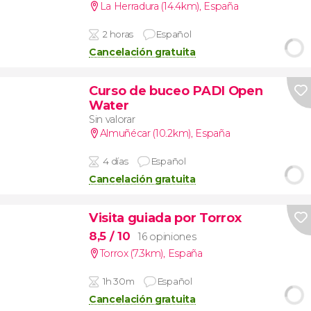
La Herradura (14.4km)
,
España
2 horas
Español
Cancelación gratuita
Curso de buceo PADI Open
Water
Sin valorar
Almuñécar (10.2km)
,
España
4 días
Español
Cancelación gratuita
Visita guiada por Torrox
8,5
/ 10
16 opiniones
Torrox (7.3km)
,
España
1h 30m
Español
Cancelación gratuita