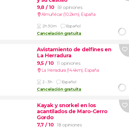
9,8
/ 10
59 opiniones
Almuñécar (10.2km)
,
España
2h 30m
Español
Cancelación gratuita
Avistamiento de delfines en
La Herradura
9,5
/ 10
11 opiniones
La Herradura (14.4km)
,
España
2 - 3h
Español
Cancelación gratuita
Kayak y snorkel en los
acantilados de Maro-Cerro
Gordo
7,7
/ 10
18 opiniones