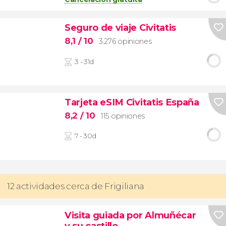
Seguro de viaje Civitatis
8,1
/ 10
3.276 opiniones
3 - 31d
Tarjeta eSIM Civitatis España
8,2
/ 10
115 opiniones
7 - 30d
12 actividades cerca de Frigiliana
Visita guiada por Almuñécar
y su castillo