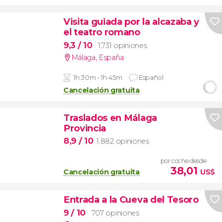
Visita guiada por la alcazaba y
el teatro romano
9,3
/ 10
1.731 opiniones
Málaga
,
España
1h 30m - 1h 45m
Español
Cancelación gratuita
Traslados en Málaga
Provincia
8,9
/ 10
1.882 opiniones
por coche desde
38,01
Cancelación gratuita
US$
Entrada a la Cueva del Tesoro
9
/ 10
707 opiniones