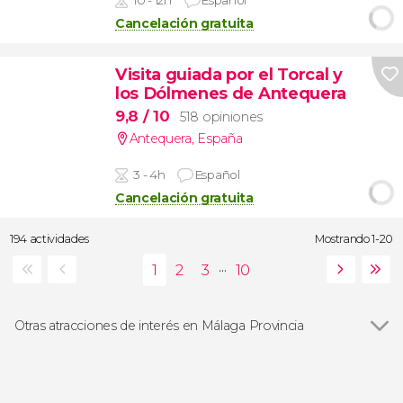
10 - 12h
Español
Cancelación gratuita
Visita guiada por el Torcal y
los Dólmenes de Antequera
9,8
/ 10
518 opiniones
Antequera
,
España
3 - 4h
Español
Cancelación gratuita
194 actividades
Mostrando 1-20
...
Otras atracciones de interés en Málaga Provincia
Ver todas
Caminito del Rey
Alcazaba de Málaga
Puerto Banús