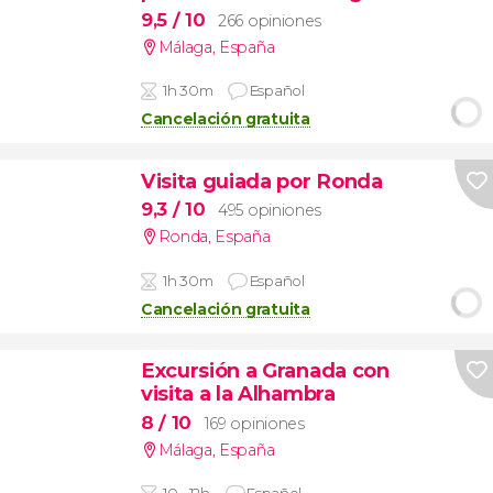
9,5
/ 10
266 opiniones
Málaga
,
España
1h 30m
Español
Cancelación gratuita
Visita guiada por Ronda
9,3
/ 10
495 opiniones
Ronda
,
España
1h 30m
Español
Cancelación gratuita
Excursión a Granada con
visita a la Alhambra
8
/ 10
169 opiniones
Málaga
,
España